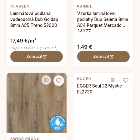
CLASSEN
KAINDL
Laminátová podlaha
Vzorka laminátovej
vodeodolná Dub Goldap
podlahy Dub Selena 8mm
8mm AC5 Trend 52600
AC4 Parquet Mercado
34077
17,49 €/m²
1,49 €
34,51 € / balenie (1,973 m²)
Zobraziť
Zobraziť
EGGER
EGGER Soul 32 Mystic
EL2730
SWISS KRONO