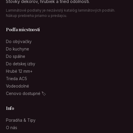
Stovky dekorov, hrubiek a tried odolnosti.
Laminátové podlahy je nezávislý katalóg laminátových podláh.
Nákup prebieha priamo u predajcu.
Podľa miestnosti
Do obývačky
Do kuchyne
Do spálne
Do detskej izby
Hrubé 12 mm+
Trieda AC5
Vodeodolné
Cenovo dostupné 🏷
Info
Poradňa & Tipy
O nás