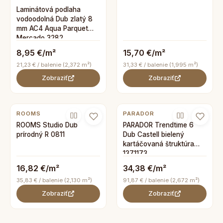
Laminátová podlaha
vodoodolná Dub zlatý 8
mm AC4 Aqua Parquet
Mercado 3282
8,95 €/m²
15,70 €/m²
21,23 € / balenie (2,372 m²)
31,33 € / balenie (1,995 m²)
Zobraziť
Zobraziť
ROOMS
PARADOR
ROOMS Studio Dub
PARADOR Trendtime 6
prírodný R 0811
Dub Castell bielený
kartáčovaná štruktúra
1371173
16,82 €/m²
34,38 €/m²
35,83 € / balenie (2,130 m²)
91,87 € / balenie (2,672 m²)
Zobraziť
Zobraziť