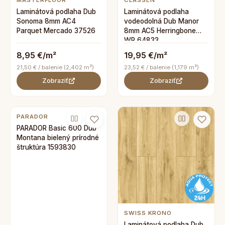
MASTERFLOOR
CLASSEN
Laminátová podlaha Dub
Laminátová podlaha
Sonoma 8mm AC4
vodeodolná Dub Manor
Parquet Mercado 37526
8mm AC5 Herringbone
WR 64833
8,95 €/m²
19,95 €/m²
21,50 € / balenie (2,402 m²)
23,52 € / balenie (1,179 m²)
Zobraziť
Zobraziť
PARADOR
PARADOR Basic 600 Dub
Montana bielený prírodné
štruktúra 1593830
SWISS KRONO
Laminátová podlaha Dub