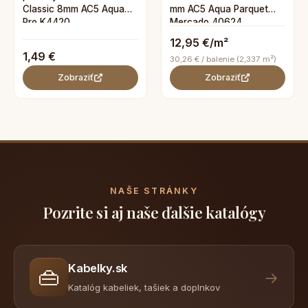
Classic 8mm AC5 Aqua
mm AC5 Aqua Parquet
Pro K4420
Mercado 40624
12,95 €/m²
1,49 €
30,26 € / balenie (2,337 m²)
Zobraziť
Zobraziť
NAŠE STRÁNKY
Pozrite si aj naše ďalšie katalógy
Kabelky.sk
👜
→
Katalóg kabeliek, tašiek a doplnkov