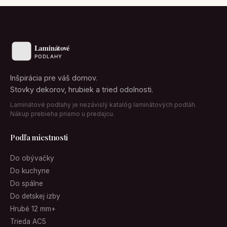
Inšpirácia pre váš domov.
Stovky dekorov, hrubiek a tried odolnosti.
Laminátové podlahy je nezávislý katalóg laminátových podláh.
Nákup prebieha priamo u predajcu.
Podľa miestnosti
Do obývačky
Do kuchyne
Do spálne
Do detskej izby
Hrubé 12 mm+
Trieda AC5