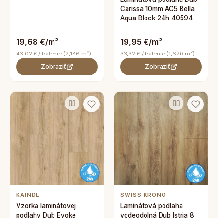
Carissa 10mm AC5 Bella
Aqua Block 24h 40594
19,68 €/m²
19,95 €/m²
43,02 € / balenie (2,186 m²)
33,32 € / balenie (1,670 m²)
Zobraziť
Zobraziť
KAINDL
SWISS KRONO
Vzorka laminátovej
Laminátová podlaha
podlahy Dub Evoke
vodeodolná Dub Istria 8