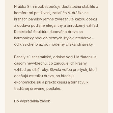
Hrúbka 8 mm zabezpečuje dostatočnú stabilitu a
komfort pri používaní, zatiaľ čo V-drážka na
hranách panelov jemne zvýrazňuje každú dosku
a dodáva podlahe elegantný a prirodzený vzhľad.
Realistická štruktúra dubového dreva sa
harmonicky hodí do rôznych štýlov interiérov –
od klasického až po moderný či škandinávsky.
Panely sú antistatické, odolné voči UV žiareniu a
časom nevyblednú, čo zaručuje ich krásny
vzhľad po dlhé roky. Skvelá voľba pre tých, ktorí
oceňujú estetiku dreva, no hľadajú
ekonomickejšiu a praktickejšiu alternatívu k
tradičnej drevenej podlahe.
Do vypredania zásob.