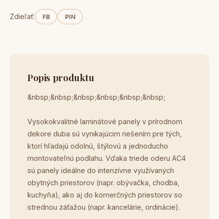
Zdieľať:
FB
PIN
Popis produktu
&nbsp;&nbsp;&nbsp;&nbsp;&nbsp;&nbsp;
Vysokokvalitné laminátové panely v prírodnom
dekore duba sú vynikajúcim riešením pre tých,
ktorí hľadajú odolnú, štýlovú a jednoducho
montovateľnú podlahu. Vďaka triede oderu AC4
sú panely ideálne do intenzívne využívaných
obytných priestorov (napr. obývačka, chodba,
kuchyňa), ako aj do komerčných priestorov so
strednou záťažou (napr. kancelárie, ordinácie).