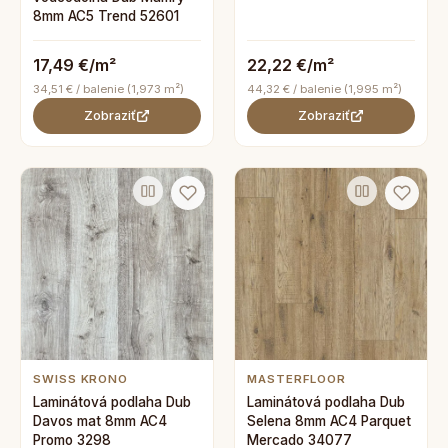
8mm AC5 Trend 52601
17,49 €/m²
22,22 €/m²
34,51 € / balenie (1,973 m²)
44,32 € / balenie (1,995 m²)
Zobraziť
Zobraziť
SWISS KRONO
MASTERFLOOR
Laminátová podlaha Dub
Laminátová podlaha Dub
Davos mat 8mm AC4
Selena 8mm AC4 Parquet
Promo 3298
Mercado 34077