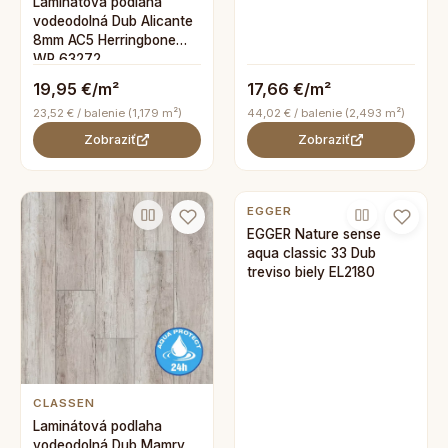
Laminátová podlaha
vodeodolná Dub Alicante
8mm AC5 Herringbone
WR 63272
19,95 €/m²
17,66 €/m²
23,52 € / balenie (1,179 m²)
44,02 € / balenie (2,493 m²)
Zobraziť
Zobraziť
EGGER
EGGER Nature sense
aqua classic 33 Dub
treviso biely EL2180
CLASSEN
Laminátová podlaha
vodeodolná Dub Mamry