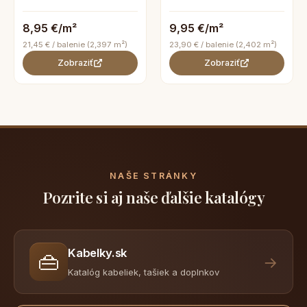
8,95 €/m²
9,95 €/m²
21,45 € / balenie (2,397 m²)
23,90 € / balenie (2,402 m²)
Zobraziť
Zobraziť
NAŠE STRÁNKY
Pozrite si aj naše ďalšie katalógy
Kabelky.sk
👜
→
Katalóg kabeliek, tašiek a doplnkov