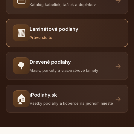
👜
→
Katalóg kabeliek, tašiek a doplnkov
Laminátové podlahy
🟫
Práve ste tu
Drevené podlahy
🌳
→
Masív, parkety a viacvrstvové lamely
iPodlahy.sk
🏠
→
Všetky podlahy a koberce na jednom mieste