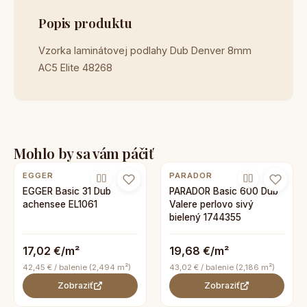
Popis produktu
Vzorka laminátovej podlahy Dub Denver 8mm
AC5 Elite 48268
Mohlo by sa vám páčiť
EGGER
PARADOR
EGGER Basic 31 Dub
PARADOR Basic 600 Dub
achensee EL1061
Valere perlovo sivý
bielený 1744355
17,02 €/m²
19,68 €/m²
42,45 € / balenie (2,494 m²)
43,02 € / balenie (2,186 m²)
Zobraziť
Zobraziť