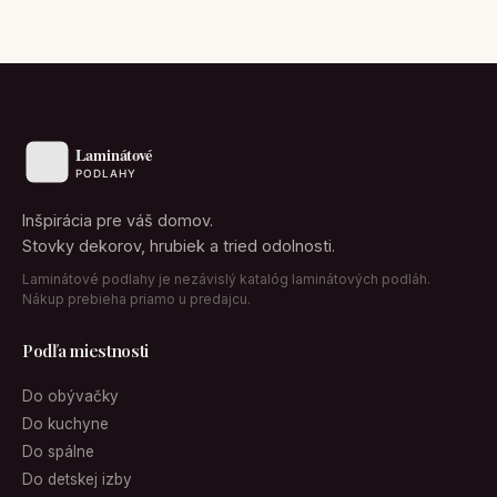
Inšpirácia pre váš domov.
Stovky dekorov, hrubiek a tried odolnosti.
Laminátové podlahy je nezávislý katalóg laminátových podláh.
Nákup prebieha priamo u predajcu.
Podľa miestnosti
Do obývačky
Do kuchyne
Do spálne
Do detskej izby