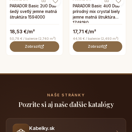
PARADOR Basic 200 Dub
PARADOR Basic 400 Dub
šedý svetlý jemne matná
prírodný mix crystal biely
štruktúra 1594000
jemne matná štruktúra
1748180
18,53 €/m²
17,71 €/m²
50,78 € / balenie (2,740 m²)
44,16 € / balenie (2,493 m²)
Zobraziť
Zobraziť
NAŠE STRÁNKY
Pozrite si aj naše ďalšie katalógy
Kabelky.sk