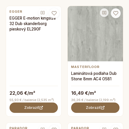
EGGER
EGGER E-motion kingsize
32 Dub skanderborg
pieskový EL290F
MASTERFLOOR
Laminátová podlaha Dub
Stone 8mm AC4 O581
22,06 €/m²
16,49 €/m²
55,93 € / balenie (2,535 m²)
36,26 € / balenie (2,199 m²)
Zobraziť
Zobraziť
PARADOR
PARADOR