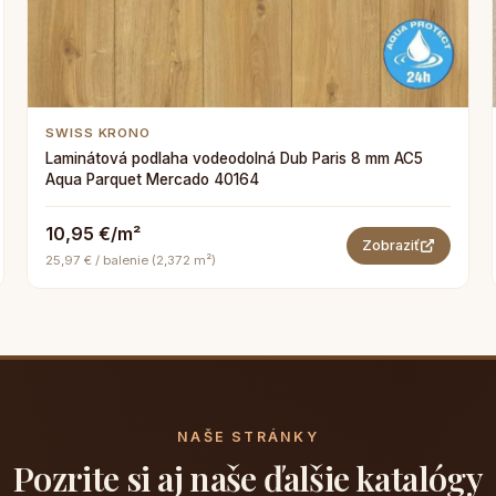
SWISS KRONO
Laminátová podlaha vodeodolná Dub Paris 8 mm AC5
Aqua Parquet Mercado 40164
10,95 €/m²
Zobraziť
25,97 € / balenie (2,372 m²)
NAŠE STRÁNKY
Pozrite si aj naše ďalšie katalógy