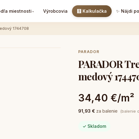
dľa miestnosti
Výrobcovia
🧮 Kalkulačka
✨ Nájdi p
⌄
medový 1744708
PARADOR
PARADOR Tren
medový 17447
34,40 €/m²
91,93 €
za balenie
(balenie 
✓ Skladom