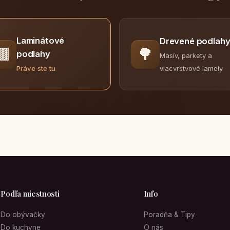
Laminátové
Drevené podlah
🟫
🌳
podlahy
Masív, parkety a
viacvrstvové lamely
Práve ste tu
Podľa miestnosti
Info
Do obývačky
Poradňa & Tipy
Do kuchyne
O nás