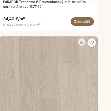
PARADOR Trendtime 6 Drevorubačský dub štruktúra
odrezaná dreva 1371172
34,40 €/m²
Zobraziť
91,93 € / balenie (2,672 m²)