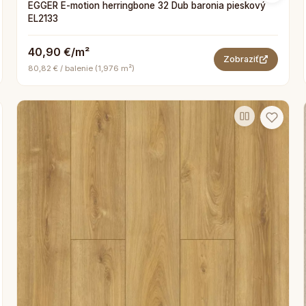
EGGER E-motion herringbone 32 Dub baronia pieskový
EL2133
40,90 €/m²
Zobraziť
80,82 € / balenie (1,976 m²)