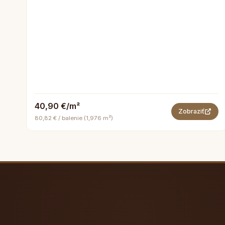
40,90 €/m²
Zobraziť
80,82 € / balenie (1,976 m²)