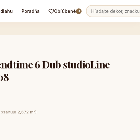
odlahu
Poradňa
Obľúbené
0
dtime 6 Dub studioLine
08
obsahuje 2,672 m²)