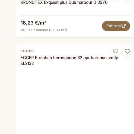
KRONOTEX Exquisit plus Dub harbour D 3570
18,23 €/m²
Zobraziť
49,10 € / balenie (2,693 m²)
EGGER
EGGER E-motion herringbone 32 apr baronia svetlý
EL2132