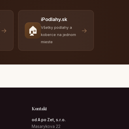
iPodlahy.sk
y
🏠
Všetky podlahy a
→
→
koberce na jednom
mieste
Kontakt
od A po Zet, s.r.o.
Masarykova 22