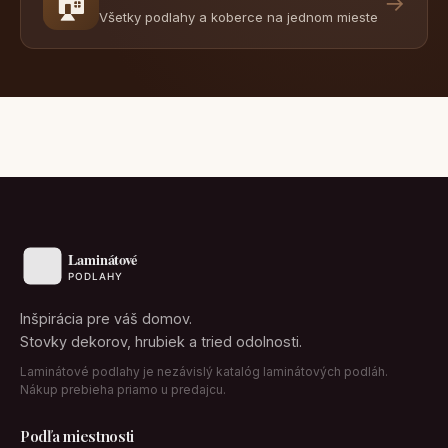
🏠
→
Všetky podlahy a koberce na jednom mieste
Inšpirácia pre váš domov.
Stovky dekorov, hrubiek a tried odolnosti.
Laminátové podlahy je nezávislý katalóg laminátových podláh.
Nákup prebieha priamo u predajcu.
Podľa miestnosti