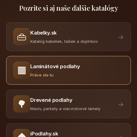
Pozrite si aj naše ďalšie katalógy
Kabelky.sk
👜
→
Katalóg kabeliek, tašiek a doplnkov
Laminátové podlahy
🟫
Práve ste tu
Drevené podlahy
🌳
→
Masív, parkety a viacvrstvové lamely
iPodlahy.sk