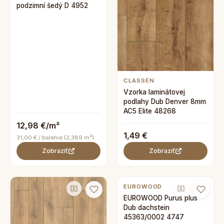
podzimní šedý D 4952
CLASSEN
Vzorka laminátovej
podlahy Dub Denver 8mm
AC5 Elite 48268
12,98 €/m²
1,49 €
31,00 € / balenie (2,389 m²)
Zobraziť
Zobraziť
EUROWOOD
EUROWOOD Purus plus
Dub dachstein
45363/0002 4747