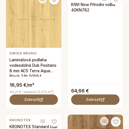
KIWI Now Přírodní volba
40KN782
SWISS KRONO
Laminátová podlaha
vodeodolná Dub Positano
8 mm AC5 Terra Aqua
Block 24h 50564
16,95 €/m²
64,66 €
40,21 € / balenie (2,372 m²)
Zobraziť
Zobraziť
KRONOTEX
KRONOTEX Standard Dub