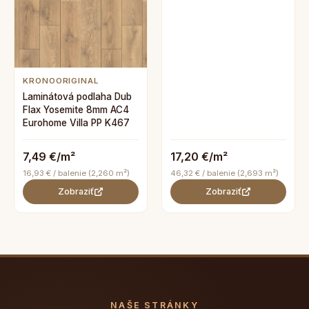
KRONOORIGINAL
Laminátová podlaha Dub
Flax Yosemite 8mm AC4
Eurohome Villa PP K467
7,49 €/m²
17,20 €/m²
16,93 € / balenie (2,260 m²)
46,32 € / balenie (2,693 m²)
Zobraziť
Zobraziť
NAŠE STRÁNKY