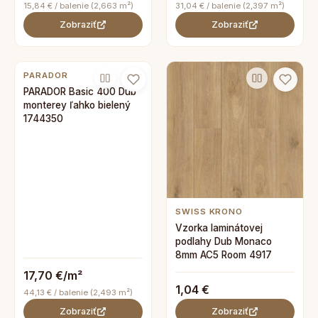
15,84 € / balenie (2,663 m²)
31,04 € / balenie (2,397 m²)
Zobraziť
Zobraziť
PARADOR
PARADOR Basic 400 Dub
monterey ľahko bielený
1744350
SWISS KRONO
Vzorka laminátovej
podlahy Dub Monaco
8mm AC5 Room 4917
17,70 €/m²
1,04 €
44,13 € / balenie (2,493 m²)
Zobraziť
Zobraziť