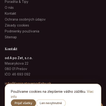
Poradňa & Tipy
O nás
Kontakt
Ochrana osobných údajov
Zásady cookies
Podmienky používania
Sitemap
Kontakt
od A po Zet, s.r.o.
Masarykova 22
080 01 Prešov
IČO: 46 693 092
info@laminatovepodlahy.sk
Používame cookies na zlepšenie vášho zážitku.
Viac
info
Prijať všetky
Len nevyhnutné
© 2026 Laminátové podlahy · od A po Zet, s.r.o. · Všetky práva