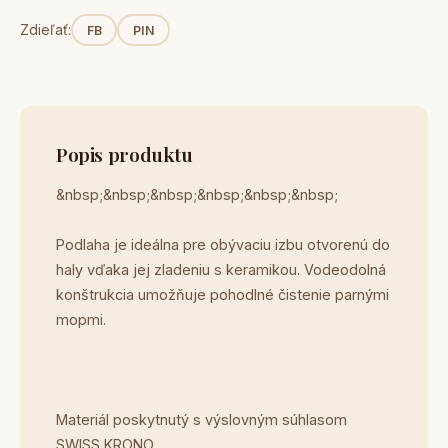
Zdieľať:
FB
PIN
Popis produktu
&nbsp;&nbsp;&nbsp;&nbsp;&nbsp;&nbsp;
Podlaha je ideálna pre obývaciu izbu otvorenú do
haly vďaka jej zladeniu s keramikou. Vodeodolná
konštrukcia umožňuje pohodlné čistenie parnými
mopmi.
Materiál poskytnutý s výslovným súhlasom
SWISS KRONO