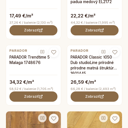
padua medový EL2172
17,49 €/m²
22,22 €/m²
37,26 € / balenie (2,130 m²)
44,32 € / balenie (1,995 m²)
Zobraziť
Zobraziť
PARADOR
PARADOR
PARADOR Trendtime 5
PARADOR Classic 1050
Malaga 1748676
Dub studioLine prírodné
prírodne matná štruktúra
1601445
34,32 €/m²
26,59 €/m²
58,52 € / balenie (1,705 m²)
66,28 € / balenie (2,493 m²)
Zobraziť
Zobraziť