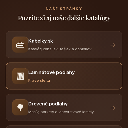
NAŠE STRÁNKY
Pozrite si aj naše ďalšie katalógy
Kabelky.sk
👜
→
Katalóg kabeliek, tašiek a doplnkov
Laminátové podlahy
🟫
Práve ste tu
Drevené podlahy
🌳
→
Masív, parkety a viacvrstvové lamely