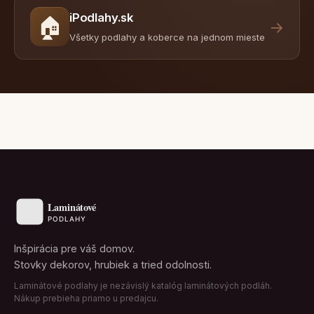
iPodlahy.sk
🏠
→
Všetky podlahy a koberce na jednom mieste
Inšpirácia pre váš domov.
Stovky dekorov, hrubiek a tried odolnosti.
Laminátové podlahy je nezávislý katalóg laminátových podláh.
Nákup prebieha priamo u predajcu.