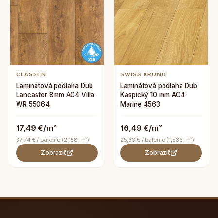
CLASSEN
SWISS KRONO
Laminátová podlaha Dub
Laminátová podlaha Dub
Lancaster 8mm AC4 Villa
Kaspický 10 mm AC4
WR 55064
Marine 4563
17,49 €/m²
16,49 €/m²
37,74 € / balenie (2,158 m²)
25,33 € / balenie (1,536 m²)
Zobraziť
Zobraziť