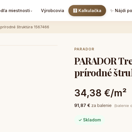
dľa miestnosti
Výrobcovia
🧮 Kalkulačka
✨ Nájdi p
⌄
prírodné štruktúra 1567466
PARADOR
PARADOR Tren
prírodné štru
34,38 €/m²
91,87 €
za balenie
(balenie 
✓ Skladom