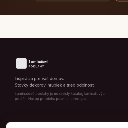
Inšpirácia pre váš domov.
Stovky dekorov, hrubiek a tried odolnosti.
Laminátové podlahy je nezávislý katalóg laminátových
podláh. Nákup prebieha priamo u predajcu.