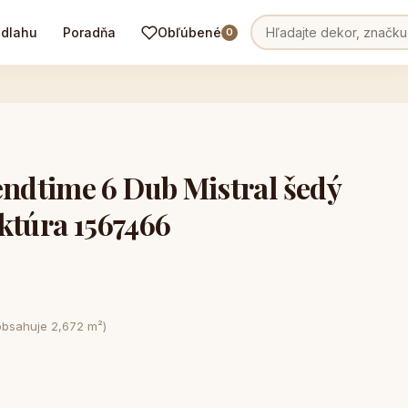
odlahu
Poradňa
Obľúbené
0
dtime 6 Dub Mistral šedý
ktúra 1567466
obsahuje 2,672 m²)