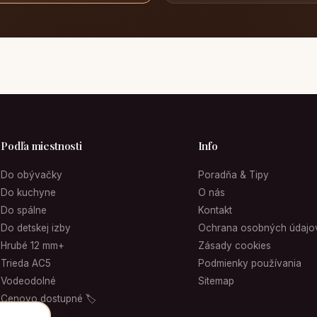
Podľa miestnosti
Info
Do obývačky
Poradňa & Tipy
Do kuchyne
O nás
Do spálne
Kontakt
Do detskej izby
Ochrana osobných údajo
Hrubé 12 mm+
Zásady cookies
Trieda AC5
Podmienky používania
Vodeodolné
Sitemap
Cenovo dostupné 🏷