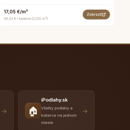
17,05 €/m²
Zobraziť
36,32 € / balenie (2,130 m²)
iPodlahy.sk
y
🏠
Všetky podlahy a
→
→
koberce na jednom
mieste