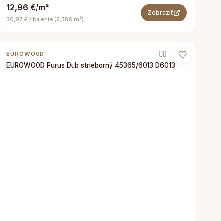
12,96 €/m²
Zobraziť
30,97 € / balenie (2,389 m²)
EUROWOOD
EUROWOOD Purus Dub strieborný 45365/6013 D6013