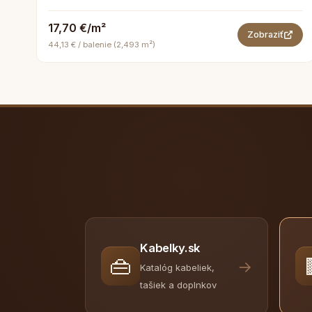
17,70 €/m²
Zobraziť
44,13 € / balenie (2,493 m²)
Kabelky.sk
👜
→
Katalóg kabeliek,
tašiek a doplnkov