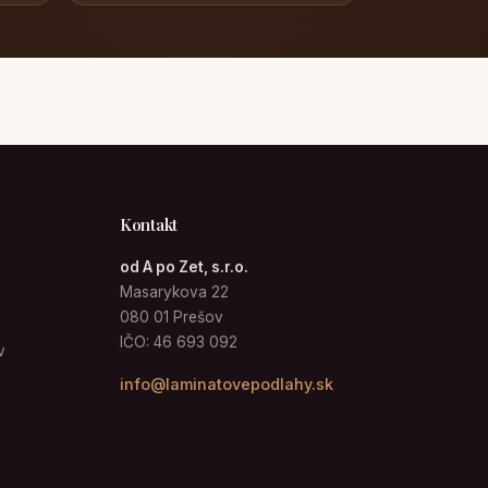
Kontakt
od A po Zet, s.r.o.
Masarykova 22
080 01 Prešov
IČO: 46 693 092
v
info@laminatovepodlahy.sk