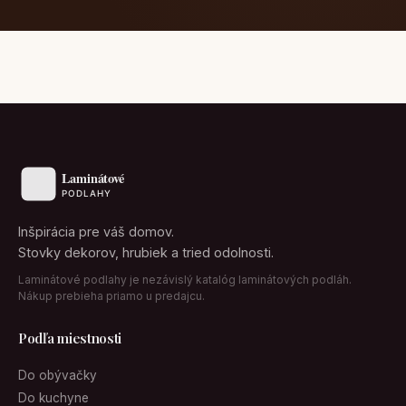
Inšpirácia pre váš domov.
Stovky dekorov, hrubiek a tried odolnosti.
Laminátové podlahy je nezávislý katalóg laminátových podláh.
Nákup prebieha priamo u predajcu.
Podľa miestnosti
Do obývačky
Do kuchyne