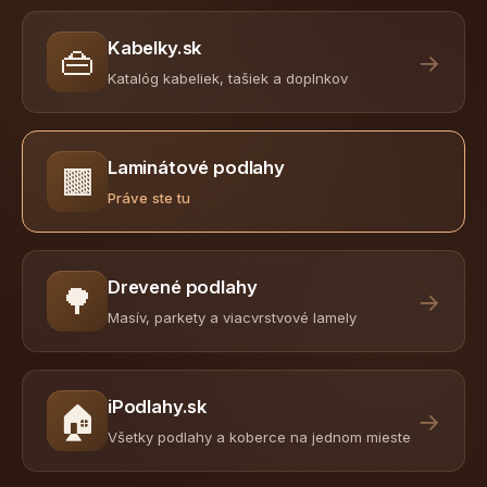
Kabelky.sk
👜
→
Katalóg kabeliek, tašiek a doplnkov
Laminátové podlahy
🟫
Práve ste tu
Drevené podlahy
🌳
→
Masív, parkety a viacvrstvové lamely
iPodlahy.sk
🏠
→
Všetky podlahy a koberce na jednom mieste