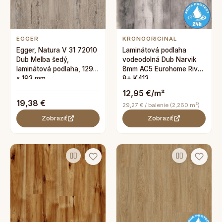
EGGER
KRONOORIGINAL
Egger, Natura V 31 72010
Laminátová podlaha
Dub Melba šedý,
vodeodolná Dub Narvik
laminátová podlaha, 1292
8mm AC5 Eurohome River
x 193 mm
8+ K413
12,95 €/m²
19,38 €
29,27 € / balenie (2,260 m²)
Zobraziť
Zobraziť