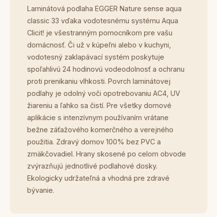
Laminátová podlaha EGGER Nature sense aqua
classic 33 vďaka vodotesnému systému Aqua
Clicit! je všestranným pomocníkom pre vašu
domácnosť. Či už v kúpeľni alebo v kuchyni,
vodotesný zaklapávací systém poskytuje
spoľahlivú 24 hodinovú vodeodolnosť a ochranu
proti prenikaniu vlhkosti. Povrch laminátovej
podlahy je odolný voči opotrebovaniu AC4, UV
žiareniu a ľahko sa čistí. Pre všetky domové
aplikácie s intenzívnym používaním vrátane
bežne záťažového komerčného a verejného
použitia. Zdravý domov 100% bez PVC a
zmäkčovadiel. Hrany skosené po celom obvode
zvýrazňujú jednotlivé podlahové dosky.
Ekologicky udržateľná a vhodná pre zdravé
bývanie.