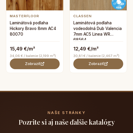
MASTERFLOOR
CLASSEN
Laminátová podlaha
Laminátová podlaha
Hickory Bravo 8mm AC4
vodeodolná Dub Valencia
80070
7mm AC5 Linea WR
68564
15,49 €/m²
12,49 €/m²
34,06 € / balenie (2,199 m²)
30,81 € / balenie (2,467 m²)
Zobraziť
Zobraziť
NAŠE STRÁNKY
Pozrite si aj naše ďalšie katalógy