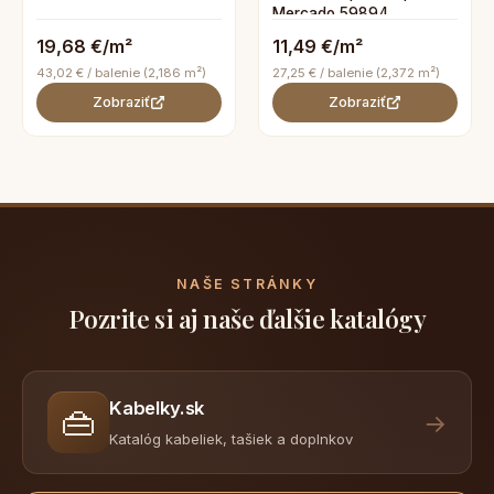
Mercado 59894
19,68 €/m²
11,49 €/m²
43,02 € / balenie (2,186 m²)
27,25 € / balenie (2,372 m²)
Zobraziť
Zobraziť
NAŠE STRÁNKY
Pozrite si aj naše ďalšie katalógy
Kabelky.sk
👜
→
Katalóg kabeliek, tašiek a doplnkov