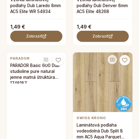
podlahy Dub Laredo 8mm
podlahy Dub Denver 8mm
AC5 Elite WR 54934
AC5 Elite 48268
1,49 €
1,49 €
Zobraziť
Zobraziť
PARADOR
PARADOR Basic 600 Dub
studioline pure natural
jemne matná štruktúra
1748187
SWISS KRONO
Laminátová podlaha
vodeodolná Dub Split 8
mm AC5 Aqua Parquet