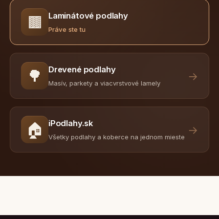
Laminátové podlahy
🟫
Práve ste tu
Drevené podlahy
🌳
→
Masív, parkety a viacvrstvové lamely
iPodlahy.sk
🏠
→
Všetky podlahy a koberce na jednom mieste