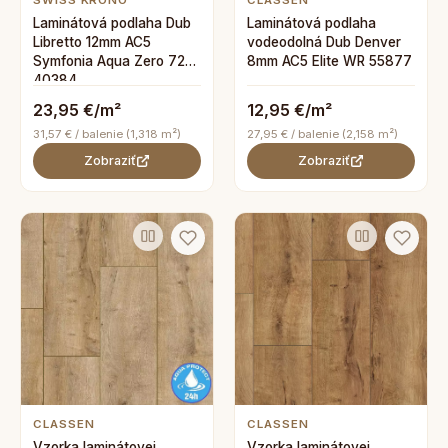
SWISS KRONO
CLASSEN
Laminátová podlaha Dub
Laminátová podlaha
Libretto 12mm AC5
vodeodolná Dub Denver
Symfonia Aqua Zero 72h
8mm AC5 Elite WR 55877
40384
23,95 €/m²
12,95 €/m²
31,57 € / balenie (1,318 m²)
27,95 € / balenie (2,158 m²)
Zobraziť
Zobraziť
CLASSEN
CLASSEN
Vzorka laminátovej
Vzorka laminátovej