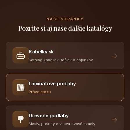
NAŠE STRÁNKY
Pozrite si aj naše ďalšie katalógy
Kabelky.sk
👜
→
Katalóg kabeliek, tašiek a doplnkov
Laminátové podlahy
🟫
Práve ste tu
Drevené podlahy
🌳
→
Masív, parkety a viacvrstvové lamely