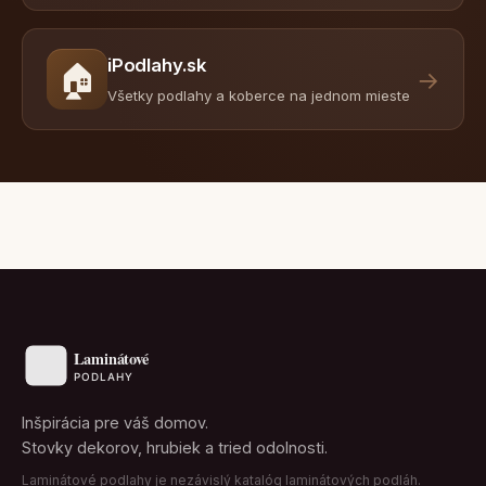
iPodlahy.sk
🏠
→
Všetky podlahy a koberce na jednom mieste
Inšpirácia pre váš domov.
Stovky dekorov, hrubiek a tried odolnosti.
Laminátové podlahy je nezávislý katalóg laminátových podláh.