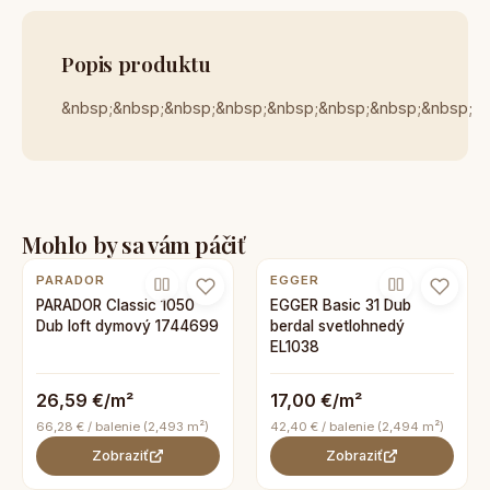
Popis produktu
&nbsp;&nbsp;&nbsp;&nbsp;&nbsp;&nbsp;&nbsp;&nbsp;
Mohlo by sa vám páčiť
PARADOR
EGGER
PARADOR Classic 1050
EGGER Basic 31 Dub
Dub loft dymový 1744699
berdal svetlohnedý
EL1038
26,59 €/m²
17,00 €/m²
66,28 € / balenie (2,493 m²)
42,40 € / balenie (2,494 m²)
Zobraziť
Zobraziť