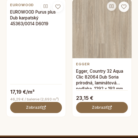
EUROWOOD
EUROWOOD Purus plus
Dub karpatský
45363/0014 D6019
EGGER
Egger, Country 32 Aqua
Clic 82064 Dub Soria
prírodná, laminátová
podlaha, 1292 x 193 mm
17,19 €/m²
23,15 €
46,29 € / balenie (2,693 m²)
Zobraziť
Zobraziť