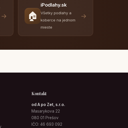
iPodlahy.sk
y
🏠
Všetky podlahy a
→
→
koberce na jednom
mieste
Kontakt
od A po Zet, s.r.o.
Masarykova 22
080 01 Prešov
IČO: 46 693 092
v