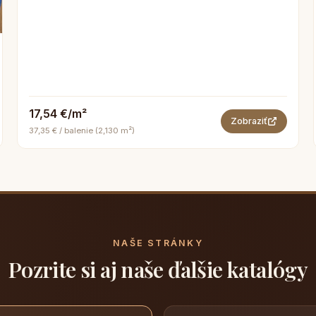
17,54 €/m²
Zobraziť
37,35 € / balenie (2,130 m²)
NAŠE STRÁNKY
Pozrite si aj naše ďalšie katalógy