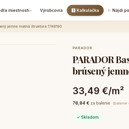
dľa miestnosti
Výrobcovia
🧮 Kalkulačka
✨ Nájdi p
⌄
ený jemne matná štruktúra 1748190
PARADOR
PARADOR Basi
brúsený jemn
33,49 €/m²
78,84 €
za balenie
(balenie
✓ Skladom