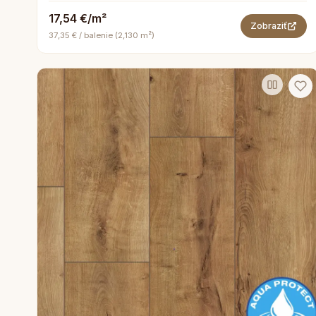
17,54 €/m²
Zobraziť
37,35 € / balenie (2,130 m²)