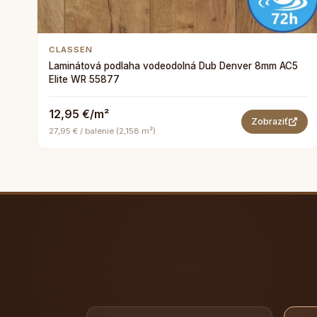
CLASSEN
Laminátová podlaha vodeodolná Dub Denver 8mm AC5
Elite WR 55877
12,95 €/m²
Zobraziť
27,95 € / balenie (2,158 m²)