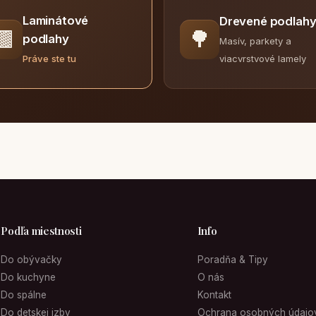
Laminátové
Drevené podlah
🟫
🌳
podlahy
Masív, parkety a
viacvrstvové lamely
Práve ste tu
Podľa miestnosti
Info
Do obývačky
Poradňa & Tipy
Do kuchyne
O nás
Do spálne
Kontakt
Do detskej izby
Ochrana osobných údajo