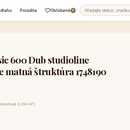
odlahu
Poradňa
Obľúbené
0
c 600 Dub studioline
e matná štruktúra 1748190
 obsahuje 2,354 m²)