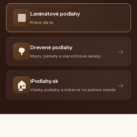
Laminátové podlahy
🟫
Práve ste tu
Drevené podlahy
🌳
→
Masív, parkety a viacvrstvové lamely
iPodlahy.sk
🏠
→
Všetky podlahy a koberce na jednom mieste