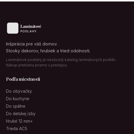
Inšpirácia pre váš domov.
Stovky dekorov, hrubiek a tried odolnosti.
Laminátové podlahy je nezávislý katalóg laminátových podláh.
Nákup prebieha priamo u predajcu.
Podľa miestnosti
Do obývačky
Do kuchyne
Do spálne
Do detskej izby
Hrubé 12 mm+
Trieda AC5