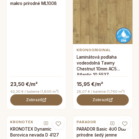
makro prírodné ML1008
KRONOORIGINAL
Laminátová podlaha
vodeodolná Tawny
Chestnut 10mm AC5
Atlantic 10 5537
23,50 €/m²
15,95 €/m²
42,30 € / balenie (1,800 m²)
28,07 € / balenie (1,760 m²)
Zobraziť
Zobraziť
KRONOTEX
PARADOR
KRONOTEX Dynamic
PARADOR Basic 400 Dub
Borovica nevada D 4127
prírodne šedý jemne