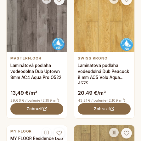
MASTERFLOOR
SWISS KRONO
Laminátová podlaha
Laminátová podlaha
vodeodolná Dub Uptown
vodeodolná Dub Peacock
8mm AC4 Aqua Pro O522
8 mm AC5 Volo Aqua
4575
13,49 €/m²
20,49 €/m²
29,66 € / balenie (2,199 m²)
43,21 € / balenie (2,109 m²)
Zobraziť
Zobraziť
MY FLOOR
MY FLOOR Residence Dub