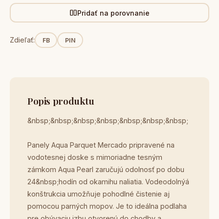
Pridať na porovnanie
Zdieľať:
FB
PIN
Popis produktu
&nbsp;&nbsp;&nbsp;&nbsp;&nbsp;&nbsp;&nbsp;
Panely Aqua Parquet Mercado pripravené na
vodotesnej doske s mimoriadne tesným
zámkom Aqua Pearl zaručujú odolnosť po dobu
24&nbsp;hodín od okamihu naliatia. Vodeodolnýá
konštrukcia umožňuje pohodlné čistenie aj
pomocou parných mopov. Je to ideálna podlaha
pre obývaciu izbu otvorenú do chodby a