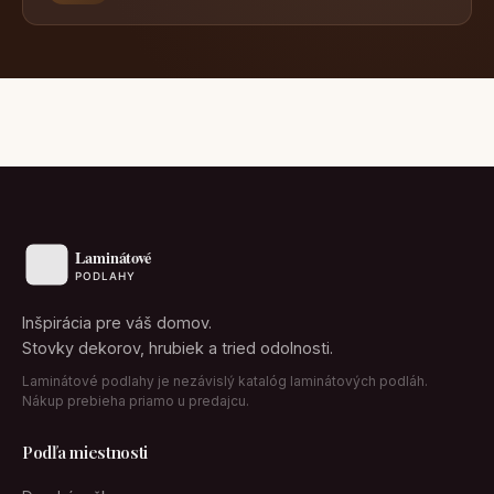
Inšpirácia pre váš domov.
Stovky dekorov, hrubiek a tried odolnosti.
Laminátové podlahy je nezávislý katalóg laminátových podláh.
Nákup prebieha priamo u predajcu.
Podľa miestnosti