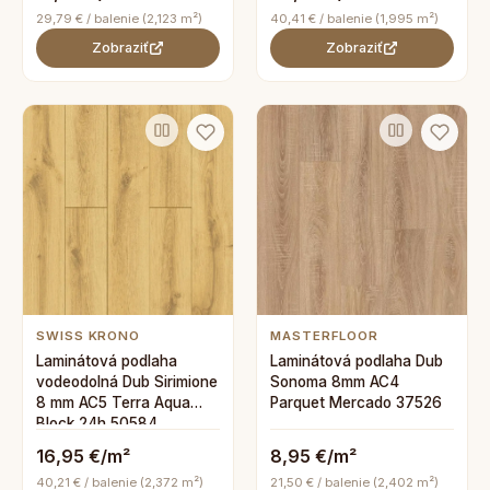
29,79 € / balenie (2,123 m²)
40,41 € / balenie (1,995 m²)
Zobraziť
Zobraziť
SWISS KRONO
MASTERFLOOR
Laminátová podlaha
Laminátová podlaha Dub
vodeodolná Dub Sirimione
Sonoma 8mm AC4
8 mm AC5 Terra Aqua
Parquet Mercado 37526
Block 24h 50584
16,95 €/m²
8,95 €/m²
40,21 € / balenie (2,372 m²)
21,50 € / balenie (2,402 m²)