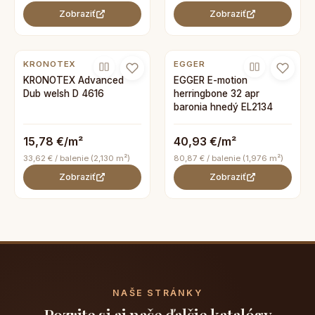
Zobraziť
Zobraziť
KRONOTEX
EGGER
KRONOTEX Advanced
EGGER E-motion
Dub welsh D 4616
herringbone 32 apr
baronia hnedý EL2134
15,78 €/m²
40,93 €/m²
33,62 € / balenie (2,130 m²)
80,87 € / balenie (1,976 m²)
Zobraziť
Zobraziť
NAŠE STRÁNKY