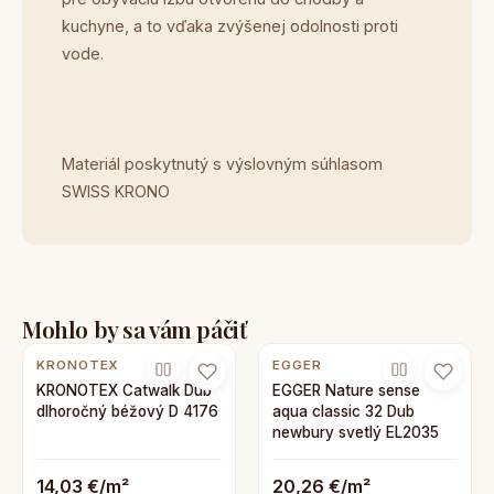
kuchyne, a to vďaka zvýšenej odolnosti proti
vode.
Materiál poskytnutý s výslovným súhlasom
SWISS KRONO
Mohlo by sa vám páčiť
KRONOTEX
EGGER
KRONOTEX Catwalk Dub
EGGER Nature sense
dlhoročný béžový D 4176
aqua classic 32 Dub
newbury svetlý EL2035
14,03 €/m²
20,26 €/m²