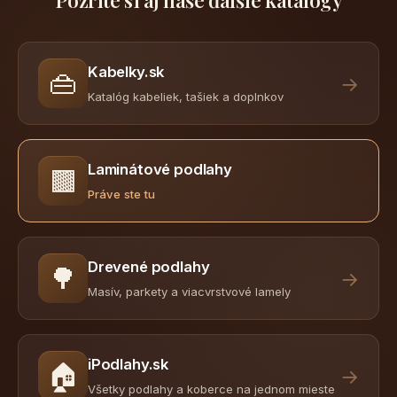
Pozrite si aj naše ďalšie katalógy
Kabelky.sk
👜
→
Katalóg kabeliek, tašiek a doplnkov
Laminátové podlahy
🟫
Práve ste tu
Drevené podlahy
🌳
→
Masív, parkety a viacvrstvové lamely
iPodlahy.sk
🏠
→
Všetky podlahy a koberce na jednom mieste