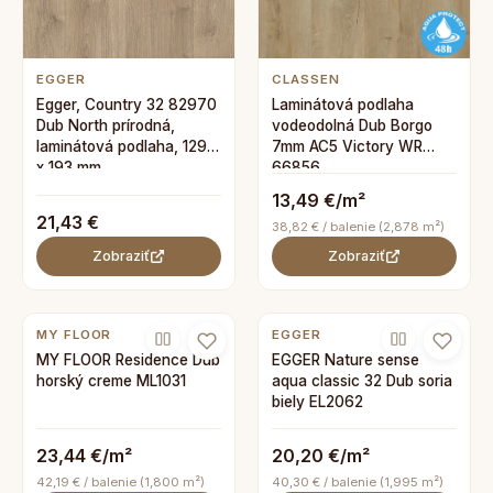
EGGER
CLASSEN
Egger, Country 32 82970
Laminátová podlaha
Dub North prírodná,
vodeodolná Dub Borgo
laminátová podlaha, 1292
7mm AC5 Victory WR
x 193 mm
66856
13,49 €/m²
21,43 €
38,82 € / balenie (2,878 m²)
Zobraziť
Zobraziť
MY FLOOR
EGGER
MY FLOOR Residence Dub
EGGER Nature sense
horský creme ML1031
aqua classic 32 Dub soria
biely EL2062
23,44 €/m²
20,20 €/m²
42,19 € / balenie (1,800 m²)
40,30 € / balenie (1,995 m²)