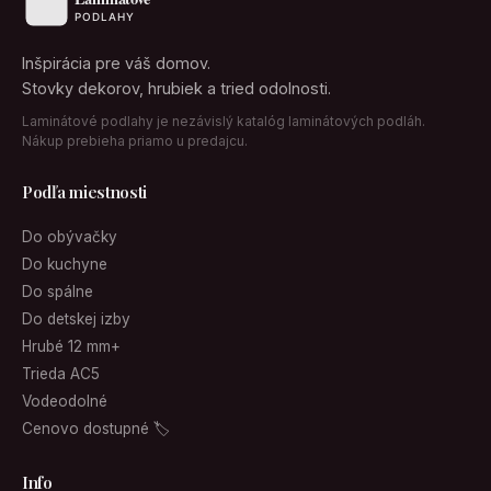
Inšpirácia pre váš domov.
Stovky dekorov, hrubiek a tried odolnosti.
Laminátové podlahy je nezávislý katalóg laminátových podláh.
Nákup prebieha priamo u predajcu.
Podľa miestnosti
Do obývačky
Do kuchyne
Do spálne
Do detskej izby
Hrubé 12 mm+
Trieda AC5
Vodeodolné
Cenovo dostupné 🏷
Info