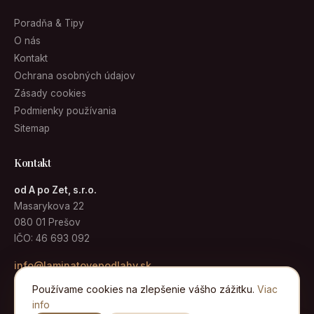
Poradňa & Tipy
O nás
Kontakt
Ochrana osobných údajov
Zásady cookies
Podmienky používania
Sitemap
Kontakt
od A po Zet, s.r.o.
Masarykova 22
080 01 Prešov
IČO: 46 693 092
info@laminatovepodlahy.sk
Používame cookies na zlepšenie vášho zážitku.
Viac
info