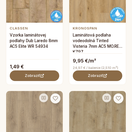
CLASSEN
KRONOSPAN
Vzorka laminátovej
Laminátová podlaha
podlahy Dub Laredo 8mm
vodeodolná Tinted
AC5 Elite WR 54934
Visteria 7mm AC5 MO.RE
K797
9,95 €/m²
1,49 €
24,97 € / balenie (2,510 m²)
Zobraziť
Zobraziť