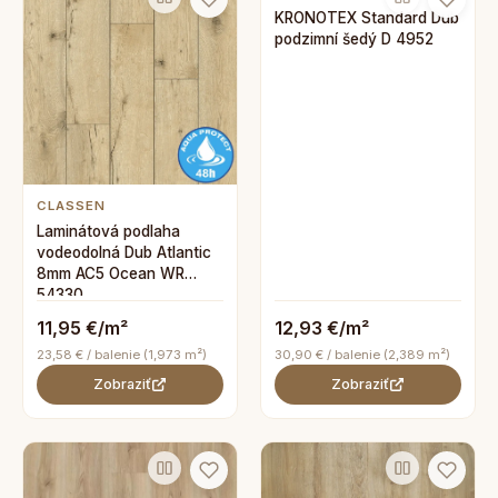
KRONOTEX Standard Dub
podzimní šedý D 4952
CLASSEN
Laminátová podlaha
vodeodolná Dub Atlantic
8mm AC5 Ocean WR
54330
11,95 €/m²
12,93 €/m²
23,58 € / balenie (1,973 m²)
30,90 € / balenie (2,389 m²)
Zobraziť
Zobraziť