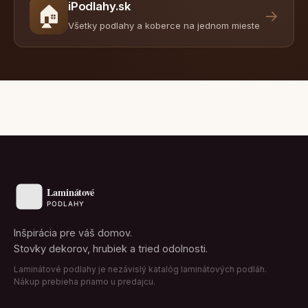
iPodlahy.sk
🏠
→
Všetky podlahy a koberce na jednom mieste
Inšpirácia pre váš domov.
Stovky dekorov, hrubiek a tried odolnosti.
Laminátové podlahy je nezávislý katalóg laminátových podláh.
Nákup prebieha priamo u predajcu.