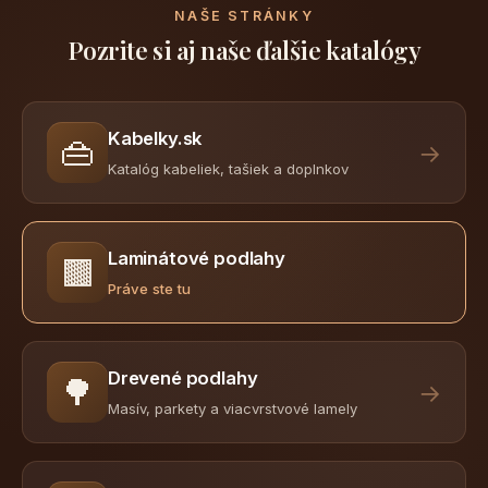
NAŠE STRÁNKY
Pozrite si aj naše ďalšie katalógy
Kabelky.sk
👜
→
Katalóg kabeliek, tašiek a doplnkov
Laminátové podlahy
🟫
Práve ste tu
Drevené podlahy
🌳
→
Masív, parkety a viacvrstvové lamely