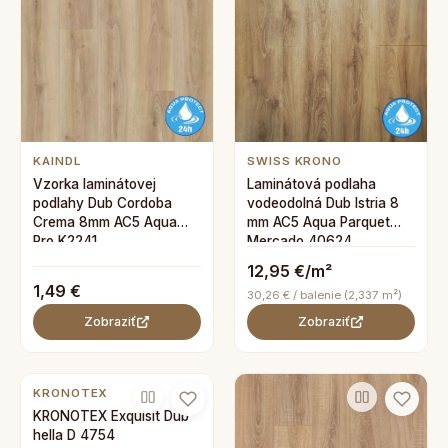
KAINDL
SWISS KRONO
Vzorka laminátovej
Laminátová podlaha
podlahy Dub Cordoba
vodeodolná Dub Istria 8
Crema 8mm AC5 Aqua
mm AC5 Aqua Parquet
Pro K2241
Mercado 40624
12,95 €/m²
1,49 €
30,26 € / balenie (2,337 m²)
Zobraziť
Zobraziť
KRONOTEX
KRONOTEX Exquisit Dub
hella D 4754