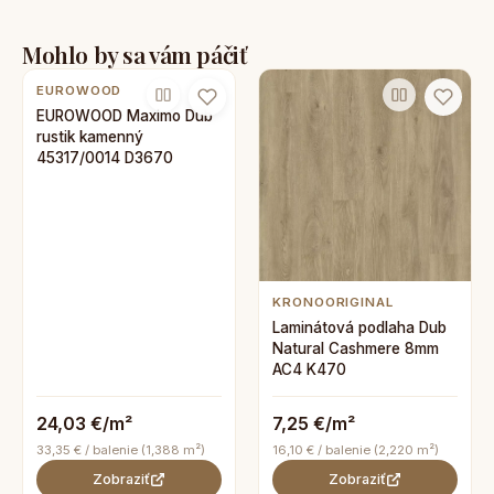
Mohlo by sa vám páčiť
EUROWOOD
EUROWOOD Maximo Dub
rustik kamenný
45317/0014 D3670
KRONOORIGINAL
Laminátová podlaha Dub
Natural Cashmere 8mm
AC4 K470
24,03 €/m²
7,25 €/m²
33,35 € / balenie (1,388 m²)
16,10 € / balenie (2,220 m²)
Zobraziť
Zobraziť