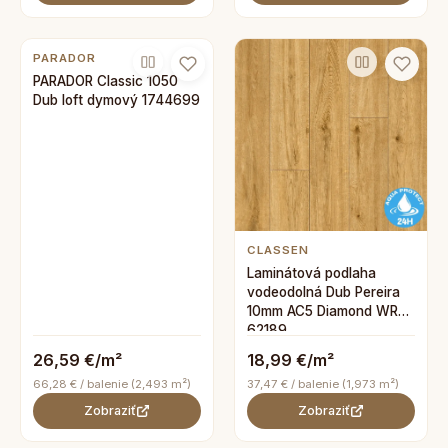
PARADOR
PARADOR Classic 1050
Dub loft dymový 1744699
CLASSEN
Laminátová podlaha
vodeodolná Dub Pereira
10mm AC5 Diamond WR
62189
26,59 €/m²
18,99 €/m²
66,28 € / balenie (2,493 m²)
37,47 € / balenie (1,973 m²)
Zobraziť
Zobraziť