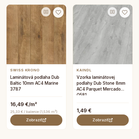
SWISS KRONO
KAINDL
Laminátová podlaha Dub
Vzorka laminátovej
Baltic 10mm AC4 Marine
podlahy Dub Stone 8mm
3787
AC4 Parquet Mercado
O581
16,49 €/m²
1,49 €
25,33 € / balenie (1,536 m²)
Zobraziť
Zobraziť