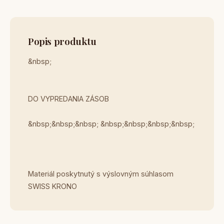
Popis produktu
&nbsp;
DO VYPREDANIA ZÁSOB
&nbsp;&nbsp;&nbsp; &nbsp;&nbsp;&nbsp;&nbsp;
Materiál poskytnutý s výslovným súhlasom
SWISS KRONO