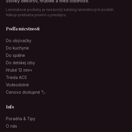
Stovky dekorov, hrubiek a tried odolnosti.
Laminátové podlahy je nezávislý katalóg laminátových podláh.
Nákup prebieha priamo u predajcu.
Podľa miestnosti
Do obývačky
Do kuchyne
Do spálne
Do detskej izby
Hrubé 12 mm+
Trieda AC5
Vodeodolné
Cenovo dostupné 🏷
Info
Poradňa & Tipy
O nás