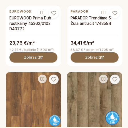
EUROWOOD
PARADOR
EUROWOOD Prima Dub
PARADOR Trendtime 5
rustikálny 45362/0102
Žula antracit 1743594
D40772
23,76 €/m²
34,41 €/m²
42,77 € / balenie (1,800 m²)
58,67 € / balenie (1,705 m²)
Zobraziť
Zobraziť