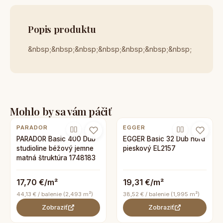
Popis produktu
&nbsp;&nbsp;&nbsp;&nbsp;&nbsp;&nbsp;&nbsp;
Mohlo by sa vám páčiť
PARADOR
EGGER
PARADOR Basic 400 Dub
EGGER Basic 32 Dub nord
studioline béžový jemne
pieskový EL2157
matná štruktúra 1748183
17,70 €/m²
19,31 €/m²
44,13 € / balenie (2,493 m²)
38,52 € / balenie (1,995 m²)
Zobraziť
Zobraziť