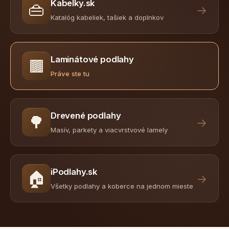
Kabelky.sk
👜
→
Katalóg kabeliek, tašiek a doplnkov
Laminátové podlahy
🟫
Práve ste tu
Drevené podlahy
🌳
→
Masív, parkety a viacvrstvové lamely
iPodlahy.sk
🏠
→
Všetky podlahy a koberce na jednom mieste