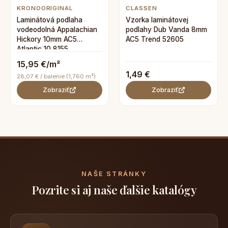
KRONOORIGINAL
CLASSEN
Laminátová podlaha
Vzorka laminátovej
vodeodolná Appalachian
podlahy Dub Vanda 8mm
Hickory 10mm AC5
AC5 Trend 52605
Atlantic 10 8155
15,95 €/m²
1,49 €
28,07 € / balenie (1,760 m²)
Zobraziť
Zobraziť
NAŠE STRÁNKY
Pozrite si aj naše ďalšie katalógy