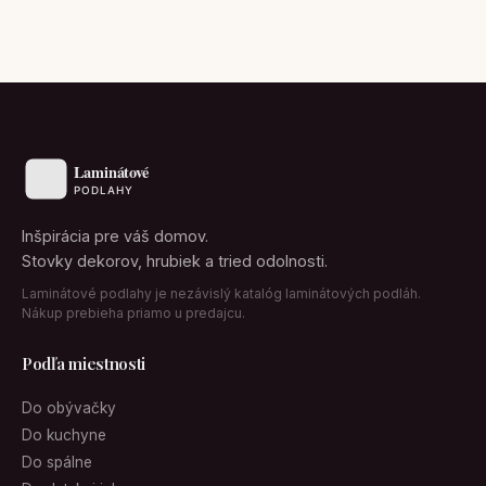
Inšpirácia pre váš domov.
Stovky dekorov, hrubiek a tried odolnosti.
Laminátové podlahy je nezávislý katalóg laminátových podláh.
Nákup prebieha priamo u predajcu.
Podľa miestnosti
Do obývačky
Do kuchyne
Do spálne