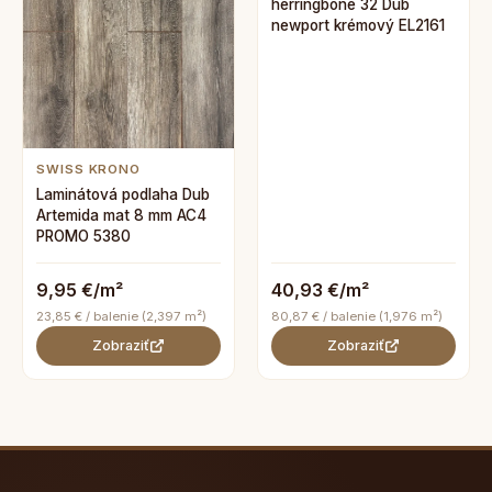
herringbone 32 Dub
newport krémový EL2161
SWISS KRONO
Laminátová podlaha Dub
Artemida mat 8 mm AC4
PROMO 5380
9,95 €/m²
40,93 €/m²
23,85 € / balenie (2,397 m²)
80,87 € / balenie (1,976 m²)
Zobraziť
Zobraziť