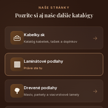
NAŠE STRÁNKY
Pozrite si aj naše ďalšie katalógy
Kabelky.sk
👜
→
Katalóg kabeliek, tašiek a doplnkov
Laminátové podlahy
🟫
Práve ste tu
Drevené podlahy
🌳
→
Masív, parkety a viacvrstvové lamely