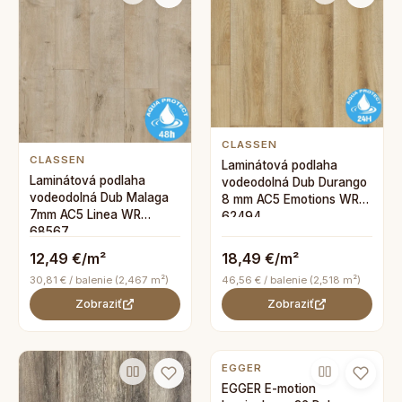
CLASSEN
CLASSEN
Laminátová podlaha
Laminátová podlaha
vodeodolná Dub Durango
vodeodolná Dub Malaga
8 mm AC5 Emotions WR
7mm AC5 Linea WR
62494
68567
12,49 €/m²
18,49 €/m²
30,81 € / balenie (2,467 m²)
46,56 € / balenie (2,518 m²)
Zobraziť
Zobraziť
EGGER
EGGER E-motion