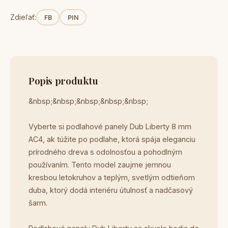
Zdieľať:
FB
PIN
Popis produktu
&nbsp;&nbsp;&nbsp;&nbsp;&nbsp;
Vyberte si podlahové panely Dub Liberty 8 mm
AC4, ak túžite po podlahe, ktorá spája eleganciu
prírodného dreva s odolnosťou a pohodlným
používaním. Tento model zaujme jemnou
kresbou letokruhov a teplým, svetlým odtieňom
duba, ktorý dodá interiéru útulnosť a nadčasový
šarm.