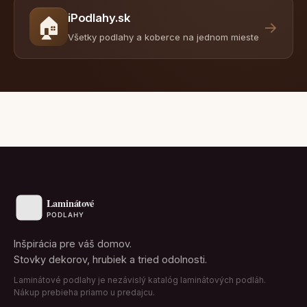
iPodlahy.sk
🏠
→
Všetky podlahy a koberce na jednom mieste
Inšpirácia pre váš domov.
Stovky dekorov, hrubiek a tried odolnosti.
Laminátové podlahy je nezávislý katalóg laminátových podláh.
Nákup prebieha priamo u predajcu.