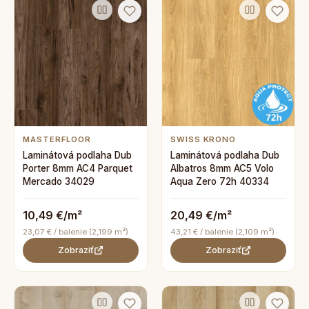
MASTERFLOOR
SWISS KRONO
Laminátová podlaha Dub
Laminátová podlaha Dub
Porter 8mm AC4 Parquet
Albatros 8mm AC5 Volo
Mercado 34029
Aqua Zero 72h 40334
10,49 €/m²
20,49 €/m²
23,07 € / balenie (2,199 m²)
43,21 € / balenie (2,109 m²)
Zobraziť
Zobraziť