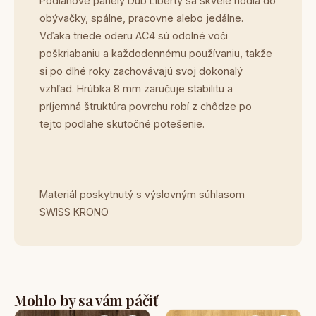
Podlahové panely Dub Liberty sa skvele hodia do
obývačky, spálne, pracovne alebo jedálne.
Vďaka triede oderu AC4 sú odolné voči
poškriabaniu a každodennému používaniu, takže
si po dlhé roky zachovávajú svoj dokonalý
vzhľad. Hrúbka 8 mm zaručuje stabilitu a
príjemná štruktúra povrchu robí z chôdze po
tejto podlahe skutočné potešenie.
Materiál poskytnutý s výslovným súhlasom
SWISS KRONO
Mohlo by sa vám páčiť