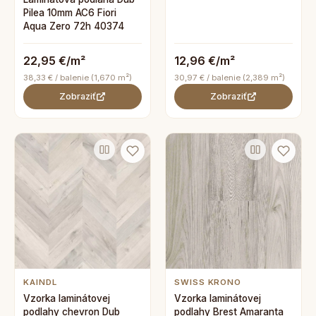
Pilea 10mm AC6 Fiori
Aqua Zero 72h 40374
22,95 €/m²
12,96 €/m²
38,33 € / balenie (1,670 m²)
30,97 € / balenie (2,389 m²)
Zobraziť
Zobraziť
KAINDL
SWISS KRONO
Vzorka laminátovej
Vzorka laminátovej
podlahy chevron Dub
podlahy Brest Amaranta