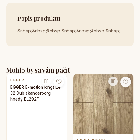
Popis produktu
&nbsp;&nbsp;&nbsp;&nbsp;&nbsp;&nbsp;&nbsp;
Mohlo by sa vám páčiť
EGGER
EGGER E-motion kingsize
32 Dub skanderborg
hnedý EL292F