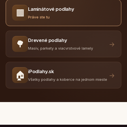
Laminátové podlahy
🟫
Práve ste tu
Drevené podlahy
🌳
→
Masív, parkety a viacvrstvové lamely
iPodlahy.sk
🏠
→
Všetky podlahy a koberce na jednom mieste