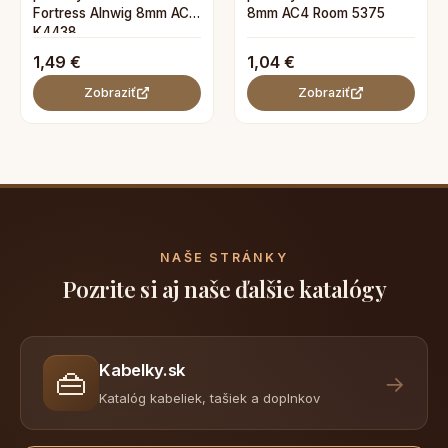
Fortress Alnwig 8mm AC4
8mm AC4 Room 5375
K4438
1,49 €
1,04 €
Zobraziť
Zobraziť
NAŠE STRÁNKY
Pozrite si aj naše ďalšie katalógy
Kabelky.sk
👜
→
Katalóg kabeliek, tašiek a doplnkov