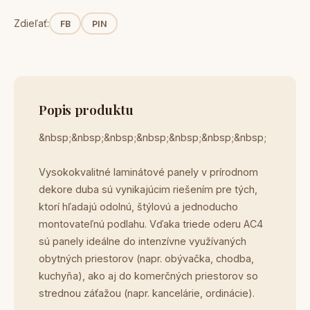
Zdieľať:
FB
PIN
Popis produktu
&nbsp;&nbsp;&nbsp;&nbsp;&nbsp;&nbsp;&nbsp;
Vysokokvalitné laminátové panely v prírodnom
dekore duba sú vynikajúcim riešením pre tých,
ktorí hľadajú odolnú, štýlovú a jednoducho
montovateľnú podlahu. Vďaka triede oderu AC4
sú panely ideálne do intenzívne využívaných
obytných priestorov (napr. obývačka, chodba,
kuchyňa), ako aj do komerčných priestorov so
strednou záťažou (napr. kancelárie, ordinácie).