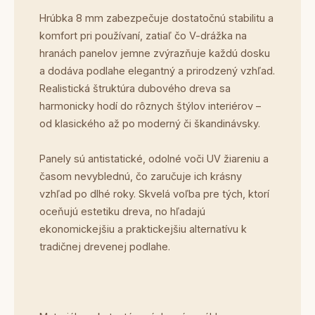
Hrúbka 8 mm zabezpečuje dostatočnú stabilitu a
komfort pri používaní, zatiaľ čo V-drážka na
hranách panelov jemne zvýrazňuje každú dosku
a dodáva podlahe elegantný a prirodzený vzhľad.
Realistická štruktúra dubového dreva sa
harmonicky hodí do rôznych štýlov interiérov –
od klasického až po moderný či škandinávsky.
Panely sú antistatické, odolné voči UV žiareniu a
časom nevyblednú, čo zaručuje ich krásny
vzhľad po dlhé roky. Skvelá voľba pre tých, ktorí
oceňujú estetiku dreva, no hľadajú
ekonomickejšiu a praktickejšiu alternatívu k
tradičnej drevenej podlahe.