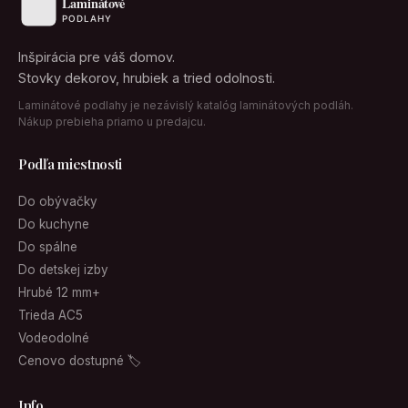
Inšpirácia pre váš domov.
Stovky dekorov, hrubiek a tried odolnosti.
Laminátové podlahy je nezávislý katalóg laminátových podláh.
Nákup prebieha priamo u predajcu.
Podľa miestnosti
Do obývačky
Do kuchyne
Do spálne
Do detskej izby
Hrubé 12 mm+
Trieda AC5
Vodeodolné
Cenovo dostupné 🏷
Info