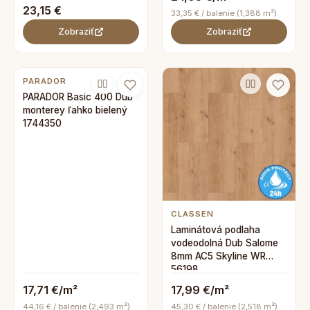
23,15 €
33,35 € / balenie (1,388 m²)
Zobraziť
Zobraziť
PARADOR
PARADOR Basic 400 Dub
monterey ľahko bielený
1744350
CLASSEN
Laminátová podlaha
vodeodolná Dub Salome
8mm AC5 Skyline WR
56198
17,71 €/m²
17,99 €/m²
44,16 € / balenie (2,493 m²)
45,30 € / balenie (2,518 m²)