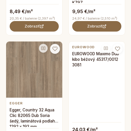
K797
8,49 €/m²
9,95 €/m²
20,35 € / balenie (2,397 m²)
24,97 € / balenie (2,510 m²)
Zobraziť
Zobraziť
EUROWOOD
EUROWOOD Maximo Dub
kibo béžový 45317/0012
3081
EGGER
Egger, Country 32 Aqua
Clic 82065 Dub Soria
šedý, laminátová podlaha,
1292 x 193 mm
24,03 €/m²