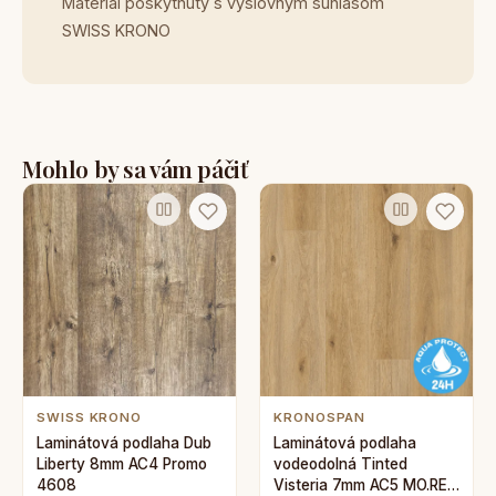
Materiál poskytnutý s výslovným súhlasom
SWISS KRONO
Mohlo by sa vám páčiť
SWISS KRONO
KRONOSPAN
Laminátová podlaha Dub
Laminátová podlaha
Liberty 8mm AC4 Promo
vodeodolná Tinted
4608
Visteria 7mm AC5 MO.RE