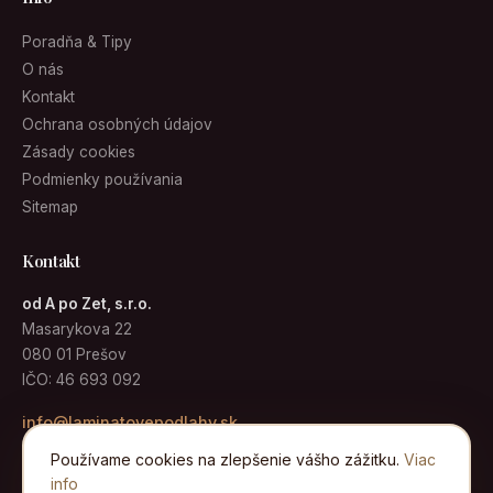
Poradňa & Tipy
O nás
Kontakt
Ochrana osobných údajov
Zásady cookies
Podmienky používania
Sitemap
Kontakt
od A po Zet, s.r.o.
Masarykova 22
080 01 Prešov
IČO: 46 693 092
info@laminatovepodlahy.sk
Používame cookies na zlepšenie vášho zážitku.
Viac
info