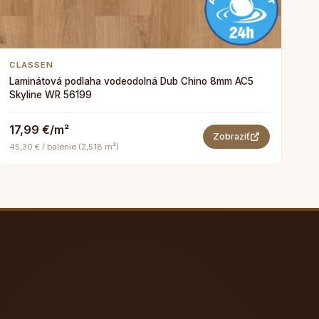
CLASSEN
Laminátová podlaha vodeodolná Dub Chino 8mm AC5
Skyline WR 56199
17,99 €/m²
Zobraziť
45,30 € / balenie (2,518 m²)