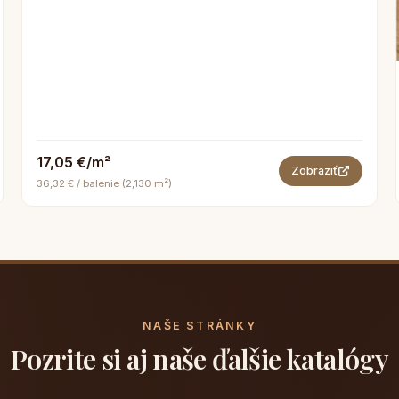
17,05 €/m²
Zobraziť
36,32 € / balenie (2,130 m²)
NAŠE STRÁNKY
Pozrite si aj naše ďalšie katalógy