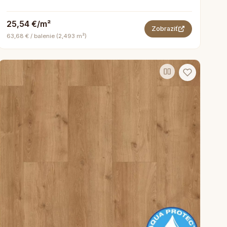
25,54 €/m²
Zobraziť
63,68 € / balenie (2,493 m²)