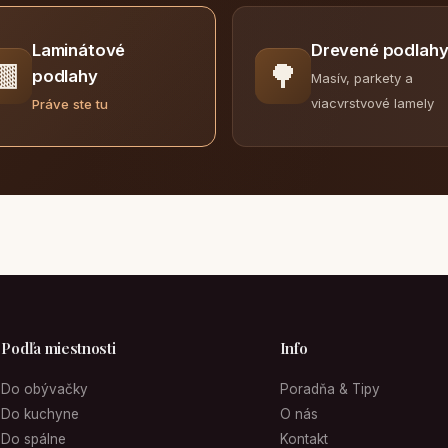
Laminátové
Drevené podlah
🟫
🌳
podlahy
Masív, parkety a
viacvrstvové lamely
Práve ste tu
Podľa miestnosti
Info
Do obývačky
Poradňa & Tipy
Do kuchyne
O nás
Do spálne
Kontakt