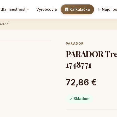
dľa miestnosti
Výrobcovia
🧮 Kalkulačka
✨ Nájdi p
⌄
748771
PARADOR
PARADOR Tren
1748771
72,86 €
✓ Skladom