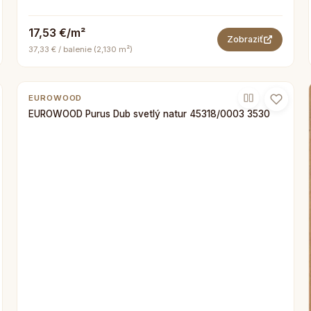
17,53 €/m²
Zobraziť
37,33 € / balenie (2,130 m²)
EUROWOOD
EUROWOOD Purus Dub svetlý natur 45318/0003 3530