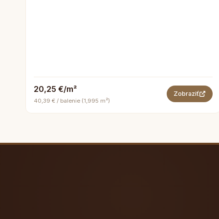
20,25 €/m²
Zobraziť
40,39 € / balenie (1,995 m²)