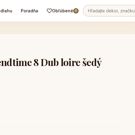
odlahu
Poradňa
Obľúbené
0
dtime 8 Dub loire šedý