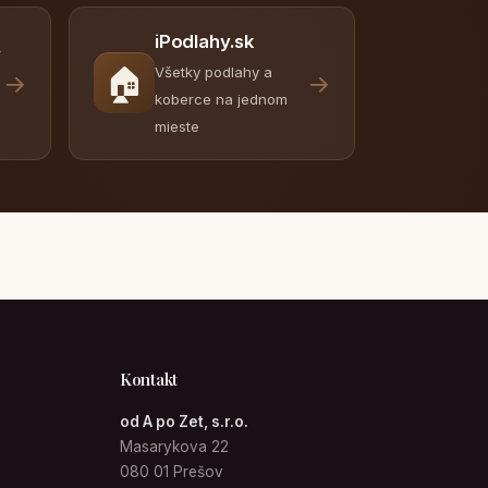
iPodlahy.sk
y
🏠
Všetky podlahy a
→
→
koberce na jednom
mieste
Kontakt
od A po Zet, s.r.o.
Masarykova 22
080 01 Prešov