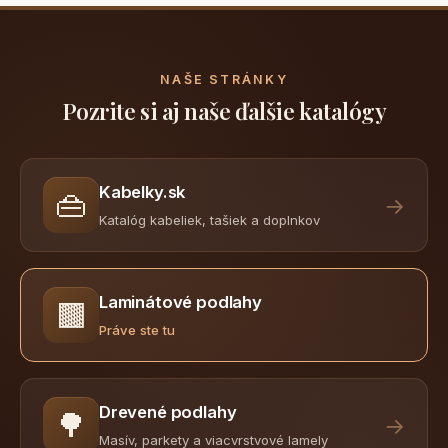
NAŠE STRÁNKY
Pozrite si aj naše ďalšie katalógy
Kabelky.sk
👜
→
Katalóg kabeliek, tašiek a doplnkov
Laminátové podlahy
🟫
Práve ste tu
Drevené podlahy
🌳
→
Masív, parkety a viacvrstvové lamely