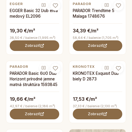
EGGER
PARADOR
EGGER Basic 32 Dub elva
PARADOR Trendtime 5
medový EL2096
Malaga 1748676
19,30 €/m²
34,39 €/m²
38,50 € / balenie (1,995 m²)
58,64 € / balenie (1,705 m²)
Zobraziť
Zobraziť
PARADOR
KRONOTEX
PARADOR Basic 600 Dub
KRONOTEX Exquisit Dub
Horizont prírodné jemne
biely D 2873
matná štruktúra 1593845
19,66 €/m²
17,53 €/m²
42,97 € / balenie (2,186 m²)
37,33 € / balenie (2,130 m²)
Zobraziť
Zobraziť