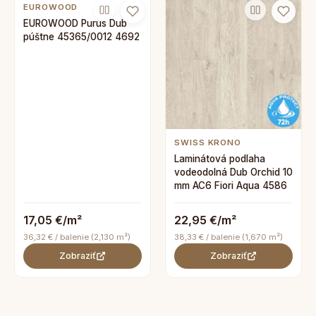
EUROWOOD
EUROWOOD Purus Dub
púštne 45365/0012 4692
SWISS KRONO
Laminátová podlaha
vodeodolná Dub Orchid 10
mm AC6 Fiori Aqua 4586
17,05 €/m²
22,95 €/m²
36,32 € / balenie (2,130 m²)
38,33 € / balenie (1,670 m²)
Zobraziť
Zobraziť