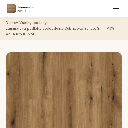
Domov
›
Všetky podlahy
›
Laminátová podlaha vodeodolná Dub Evoke Sunset 8mm AC5
Aqua Pro K5574