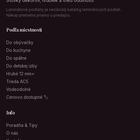
Stovky dekorov, hrubiek a tried odolnosti.
Laminátové podlahy je nezávislý katalóg laminátových podláh.
Nákup prebieha priamo u predajcu.
Podľa miestnosti
Do obývačky
Do kuchyne
Do spálne
Do detskej izby
Hrubé 12 mm+
Trieda AC5
Vodeodolné
Cenovo dostupné 🏷
Info
Poradňa & Tipy
O nás