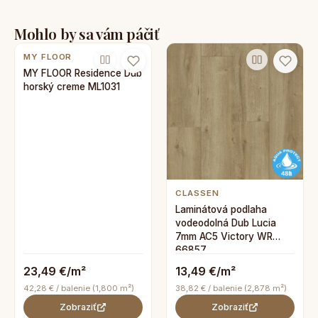
Mohlo by sa vám páčiť
MY FLOOR
MY FLOOR Residence Dub
horský creme ML1031
CLASSEN
Laminátová podlaha
vodeodolná Dub Lucia
7mm AC5 Victory WR
66857
23,49 €/m²
13,49 €/m²
42,28 € / balenie (1,800 m²)
38,82 € / balenie (2,878 m²)
Zobraziť
Zobraziť