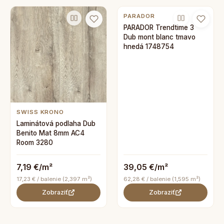
PARADOR
PARADOR Trendtime 3
Dub mont blanc tmavo
hnedá 1748754
SWISS KRONO
Laminátová podlaha Dub
Benito Mat 8mm AC4
Room 3280
7,19 €/m²
39,05 €/m²
17,23 € / balenie (2,397 m²)
62,28 € / balenie (1,595 m²)
Zobraziť
Zobraziť