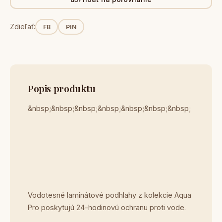
Zdieľať:
FB
PIN
Popis produktu
&nbsp;&nbsp;&nbsp;&nbsp;&nbsp;&nbsp;&nbsp;
Vodotesné laminátové podhlahy z kolekcie Aqua
Pro poskytujú 24-hodinovú ochranu proti vode.