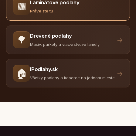
Laminátové podlahy
🟫
Práve ste tu
Drevené podlahy
🌳
→
Masív, parkety a viacvrstvové lamely
iPodlahy.sk
🏠
→
Všetky podlahy a koberce na jednom mieste