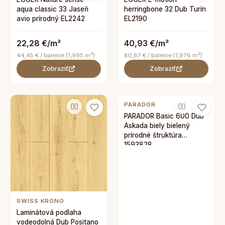
aqua classic 33 Jaseň
herringbone 32 Dub Turín
avio prírodný EL2242
EL2190
22,28 €/m²
40,93 €/m²
44,45 € / balenie (1,995 m²)
80,87 € / balenie (1,976 m²)
Zobraziť
Zobraziť
PARADOR
PARADOR Basic 600 Dub
Askada biely bielený
prírodné štruktúra
1593828
SWISS KRONO
Laminátová podlaha
vodeodolná Dub Positano