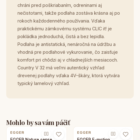
chráni pred poškriabaním, odreninami aj
nečistotami, takže podlaha zostáva krásna aj po
rokoch každodenného používania. Vďaka
praktickému zámkovému systému CLIC it! je
pokládka jednoduchá, čistá a bez lepidla.
Podlaha je antistatická, nenáročná na údržbu a
vhodná pre podlahové vykurovanie, čo zaisťuje
komfort pri chôdzi aj v chladnejších mesiacoch.
Country V 32 má veľmi autentický vzhľad
drevenej podlahy vďaka 4V-škáry, ktorá vytvára
typický lamelový vzhľad.
Mohlo by sa vám páčiť
EGGER
EGGER
EGGER Nature sense
EGGER E-motion