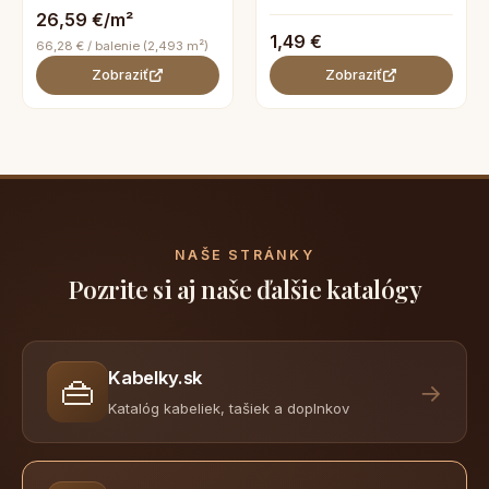
26,59 €/m²
1,49 €
66,28 € / balenie (2,493 m²)
Zobraziť
Zobraziť
NAŠE STRÁNKY
Pozrite si aj naše ďalšie katalógy
Kabelky.sk
👜
→
Katalóg kabeliek, tašiek a doplnkov