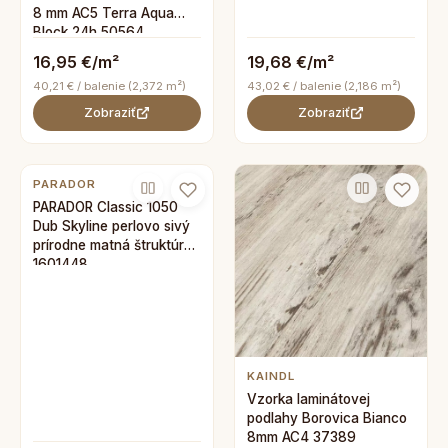
8 mm AC5 Terra Aqua
Block 24h 50564
16,95 €/m²
19,68 €/m²
40,21 € / balenie (2,372 m²)
43,02 € / balenie (2,186 m²)
Zobraziť
Zobraziť
PARADOR
PARADOR Classic 1050
Dub Skyline perlovo sivý
prírodne matná štruktúra
1601448
KAINDL
Vzorka laminátovej
podlahy Borovica Bianco
8mm AC4 37389