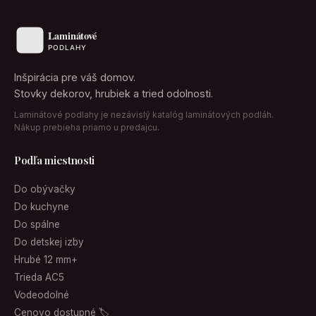
Inšpirácia pre váš domov.
Stovky dekorov, hrubiek a tried odolnosti.
Laminátové podlahy je nezávislý katalóg laminátových podláh.
Nákup prebieha priamo u predajcu.
Podľa miestnosti
Do obývačky
Do kuchyne
Do spálne
Do detskej izby
Hrubé 12 mm+
Trieda AC5
Vodeodolné
Cenovo dostupné 🏷