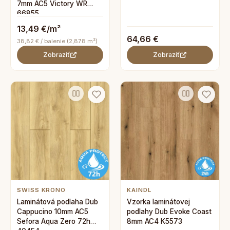
7mm AC5 Victory WR
66855
13,49 €/m²
64,66 €
38,82 € / balenie (2,878 m²)
Zobraziť
Zobraziť
SWISS KRONO
KAINDL
Laminátová podlaha Dub
Vzorka laminátovej
Cappucino 10mm AC5
podlahy Dub Evoke Coast
Sefora Aqua Zero 72h
8mm AC4 K5573