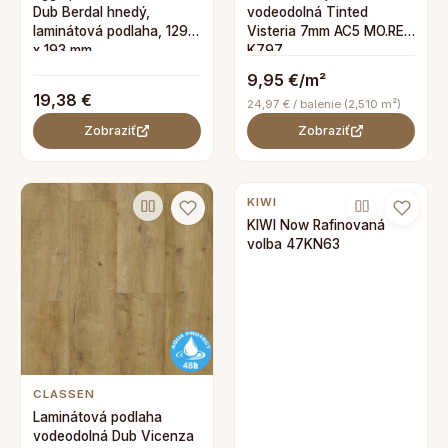
Dub Berdal hnedý,
vodeodolná Tinted
laminátová podlaha, 1292
Visteria 7mm AC5 MO.RE
x 193 mm
K797
9,95 €/m²
19,38 €
24,97 € / balenie (2,510 m²)
Zobraziť
Zobraziť
KIWI
KIWI Now Rafinovaná
volba 47KN63
CLASSEN
Laminátová podlaha
vodeodolná Dub Vicenza