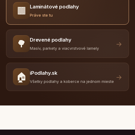
Laminátové podlahy
🟫
Práve ste tu
Drevené podlahy
🌳
→
Masív, parkety a viacvrstvové lamely
iPodlahy.sk
🏠
→
Všetky podlahy a koberce na jednom mieste