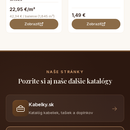
40454
22,95 €/m²
1,49 €
42,34 € / balenie (1,845 m²)
Zobraziť
Zobraziť
NAŠE STRÁNKY
Pozrite si aj naše ďalšie katalógy
Kabelky.sk
👜
→
Katalóg kabeliek, tašiek a doplnkov