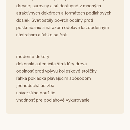
drevnej suroviny a sú dostupné v mnohých
atraktívnych dekóroch a formátoch podlahových
dosiek. Svetlostály povrch odolný proti
poškriabaniu a nárazom odoláva každodenným
nástrahám a ľahko sa čistí.
moderné dekory
dokonalá autenticita štruktúry dreva
odolnosť proti vplyvu kolieskové stoličky
ľahká pokládka plávajúcim spôsobom
jednoduchá údržba
univerzálne použitie
vhodnosť pre podlahové vykurovanie