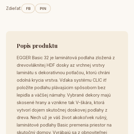
Zdieľať:
FB
PIN
Popis produktu
EGGER Basic 32 je laminátová podlaha zložená z
drevovláknitej HDF dosky az vrchnej vrstvy
laminátu s dekoratívnou potlačou, ktorú chráni
odolná krycia vrstva. Vďaka systému CLIC it!
položíte podlahu plávajúcim spôsobom bez
lepidla a väčšej námahy. Vybrané dekory majú
skosené hrany a vznikne tak V-škára, ktorá
vytvorí dojem skutočnej doskovej podlahy z
dreva. Nech už je váš život akokoľvek rušný,
laminátové podlahy Basic premenia priestor na
skutočný domov. Vyrábajú sa z obnoviteľnej