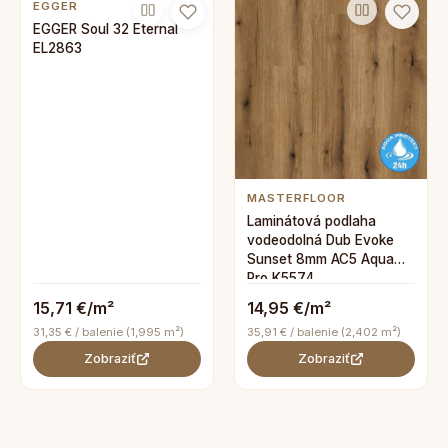
EGGER
EGGER Soul 32 Eternal
EL2863
MASTERFLOOR
Laminátová podlaha
vodeodolná Dub Evoke
Sunset 8mm AC5 Aqua
Pro K5574
15,71 €/m²
14,95 €/m²
31,35 € / balenie (1,995 m²)
35,91 € / balenie (2,402 m²)
Zobraziť
Zobraziť