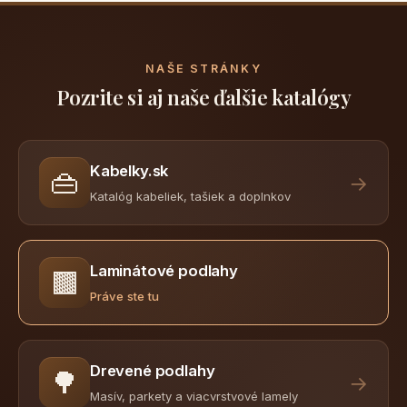
NAŠE STRÁNKY
Pozrite si aj naše ďalšie katalógy
Kabelky.sk
👜
→
Katalóg kabeliek, tašiek a doplnkov
Laminátové podlahy
🟫
Práve ste tu
Drevené podlahy
🌳
→
Masív, parkety a viacvrstvové lamely