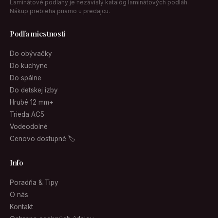
Laminátové podlahy je nezávislý katalóg laminátových podláh.
Nákup prebieha priamo u predajcu.
Podľa miestnosti
Do obývačky
Do kuchyne
Do spálne
Do detskej izby
Hrubé 12 mm+
Trieda AC5
Vodeodolné
Cenovo dostupné 🏷
Info
Poradňa & Tipy
O nás
Kontakt