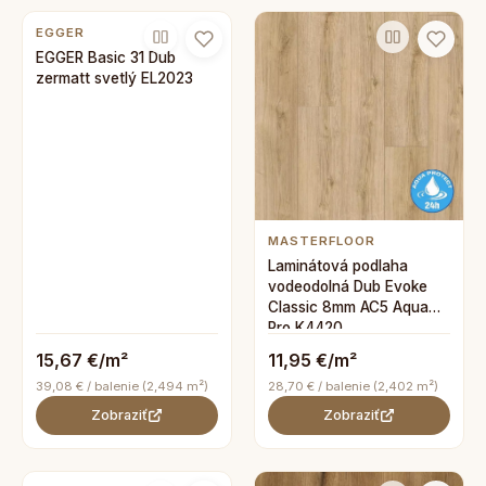
EGGER
EGGER Basic 31 Dub
zermatt svetlý EL2023
MASTERFLOOR
Laminátová podlaha
vodeodolná Dub Evoke
Classic 8mm AC5 Aqua
Pro K4420
15,67 €/m²
11,95 €/m²
39,08 € / balenie (2,494 m²)
28,70 € / balenie (2,402 m²)
Zobraziť
Zobraziť