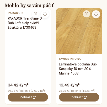
Mohlo by sa vám páčiť
PARADOR
PARADOR Trendtime 6
Dub Loft biely svieži
štruktúra 1730468
SWISS KRONO
Laminátová podlaha Dub
Kaspický 10 mm AC4
Marine 4563
34,42 €/m²
16,49 €/m²
91,96 € / balenie (2,672 m²)
25,33 € / balenie (1,536 m²)
Zobraziť
Zobraziť