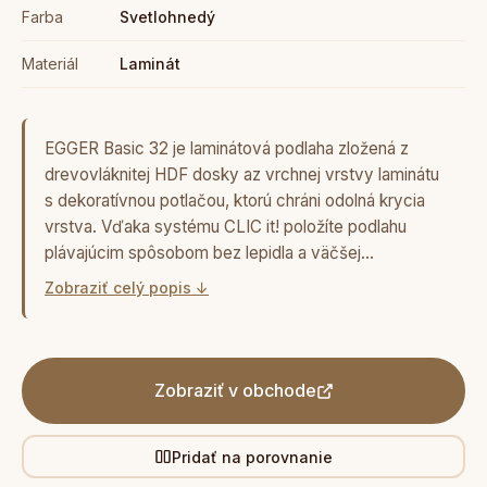
Farba
Svetlohnedý
Materiál
Laminát
EGGER Basic 32 je laminátová podlaha zložená z
drevovláknitej HDF dosky az vrchnej vrstvy laminátu
s dekoratívnou potlačou, ktorú chráni odolná krycia
vrstva. Vďaka systému CLIC it! položíte podlahu
plávajúcim spôsobom bez lepidla a väčšej…
Zobraziť celý popis ↓
Zobraziť v obchode
Pridať na porovnanie