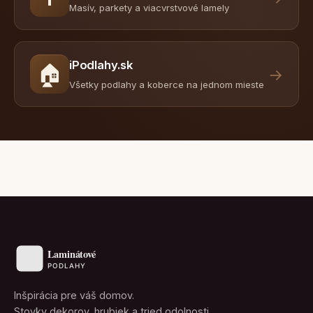
Masív, parkety a viacvrstvové lamely
iPodlahy.sk
🏠
→
Všetky podlahy a koberce na jednom mieste
Inšpirácia pre váš domov.
Stovky dekorov, hrubiek a tried odolnosti.