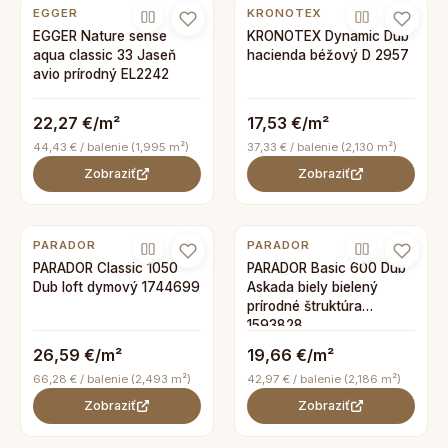
EGGER
KRONOTEX
EGGER Nature sense
KRONOTEX Dynamic Dub
aqua classic 33 Jaseň
hacienda béžový D 2957
avio prírodný EL2242
22,27 €/m²
17,53 €/m²
44,43 € / balenie (1,995 m²)
37,33 € / balenie (2,130 m²)
Zobraziť
Zobraziť
PARADOR
PARADOR
PARADOR Classic 1050
PARADOR Basic 600 Dub
Dub loft dymový 1744699
Askada biely bielený
prírodné štruktúra
1593828
26,59 €/m²
19,66 €/m²
66,28 € / balenie (2,493 m²)
42,97 € / balenie (2,186 m²)
Zobraziť
Zobraziť