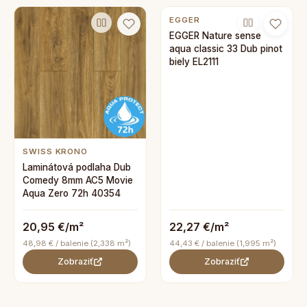
EGGER
EGGER Nature sense
aqua classic 33 Dub pinot
biely EL2111
SWISS KRONO
Laminátová podlaha Dub
Comedy 8mm AC5 Movie
Aqua Zero 72h 40354
20,95 €/m²
22,27 €/m²
48,98 € / balenie (2,338 m²)
44,43 € / balenie (1,995 m²)
Zobraziť
Zobraziť