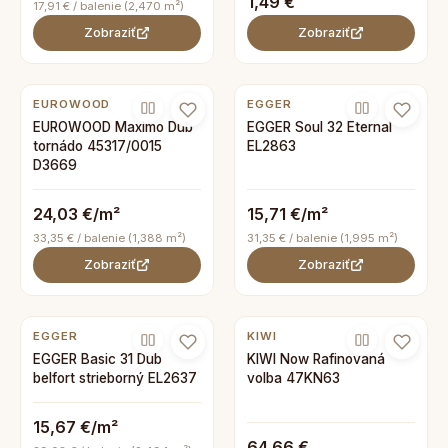
1,49 €
17,91 € / balenie (2,470 m²)
Zobraziť
Zobraziť
EUROWOOD
EGGER
EUROWOOD Maximo Dub
EGGER Soul 32 Eternal
tornádo 45317/0015
EL2863
D3669
24,03 €/m²
15,71 €/m²
33,35 € / balenie (1,388 m²)
31,35 € / balenie (1,995 m²)
Zobraziť
Zobraziť
EGGER
KIWI
EGGER Basic 31 Dub
KIWI Now Rafinovaná
belfort strieborný EL2637
volba 47KN63
15,67 €/m²
64,66 €