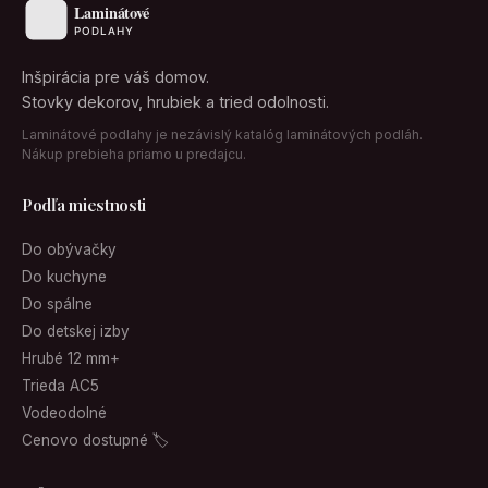
Inšpirácia pre váš domov.
Stovky dekorov, hrubiek a tried odolnosti.
Laminátové podlahy je nezávislý katalóg laminátových podláh.
Nákup prebieha priamo u predajcu.
Podľa miestnosti
Do obývačky
Do kuchyne
Do spálne
Do detskej izby
Hrubé 12 mm+
Trieda AC5
Vodeodolné
Cenovo dostupné 🏷