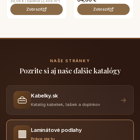
39,08 € / balenie (2,494 m²)
Zobraziť
Zobraziť
NAŠE STRÁNKY
Pozrite si aj naše ďalšie katalógy
Kabelky.sk
👜
→
Katalóg kabeliek, tašiek a doplnkov
Laminátové podlahy
🟫
Práve ste tu