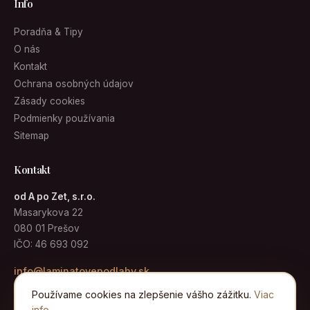
Info
Poradňa & Tipy
O nás
Kontakt
Ochrana osobných údajov
Zásady cookies
Podmienky používania
Sitemap
Kontakt
od A po Zet, s.r.o.
Masarykova 22
080 01 Prešov
IČO: 46 693 092
info@laminatovepodlahy.sk
Používame cookies na zlepšenie vášho zážitku.
Viac
info