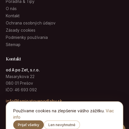
Poradňa & Tipy
O nás
Kontakt
Ochrana osobných údajov
Zásady cookies
Podmienky používania
Sitemap
Kontakt
od A po Zet, s.r.o.
Masarykova 22
080 01 Prešov
IČO: 46 693 092
info@laminatovepodlahy.sk
Používame cookies na zlepšenie vášho zážitku.
Viac
info
Prijať všetky
Len nevyhnutné
© 2026 Laminátové podlahy · od A po Zet, s.r.o. · Všetky práva