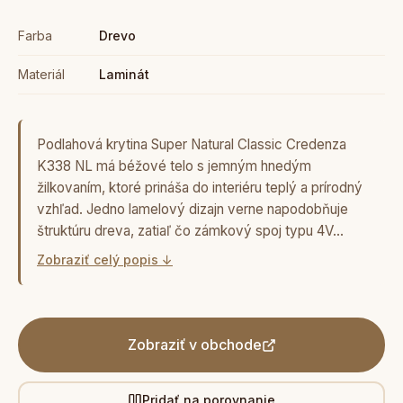
Farba
Drevo
Materiál
Laminát
Podlahová krytina Super Natural Classic Credenza
K338 NL má béžové telo s jemným hnedým
žilkovaním, ktoré prináša do interiéru teplý a prírodný
vzhľad. Jedno lamelový dizajn verne napodobňuje
štruktúru dreva, zatiaľ čo zámkový spoj typu 4V…
Zobraziť celý popis ↓
Zobraziť v obchode
Pridať na porovnanie