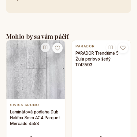
Mohlo by sa vám páčiť
PARADOR
PARADOR Trendtime 5
Žula perlovo šedý
1743593
SWISS KRONO
Laminátová podlaha Dub
Halifax 8mm AC4 Parquet
Mercado 4558