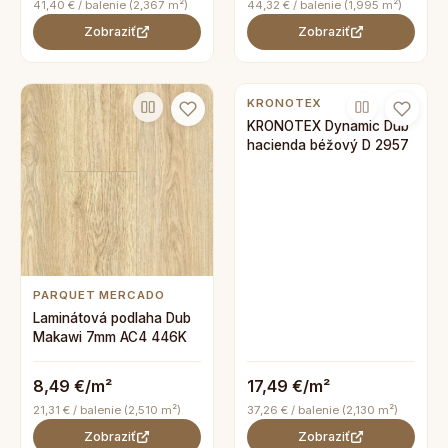
41,40 € / balenie (2,367 m²)
44,32 € / balenie (1,995 m²)
Zobraziť
Zobraziť
KRONOTEX
KRONOTEX Dynamic Dub
hacienda béžový D 2957
PARQUET MERCADO
Laminátová podlaha Dub
Makawi 7mm AC4 446K
8,49 €/m²
17,49 €/m²
21,31 € / balenie (2,510 m²)
37,26 € / balenie (2,130 m²)
Zobraziť
Zobraziť