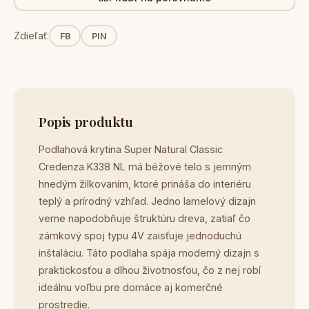
Zdieľať:
FB
PIN
Popis produktu
Podlahová krytina Super Natural Classic
Credenza K338 NL má béžové telo s jemným
hnedým žilkovaním, ktoré prináša do interiéru
teplý a prírodný vzhľad. Jedno lamelový dizajn
verne napodobňuje štruktúru dreva, zatiaľ čo
zámkový spoj typu 4V zaisťuje jednoduchú
inštaláciu. Táto podlaha spája moderný dizajn s
praktickosťou a dlhou životnosťou, čo z nej robí
ideálnu voľbu pre domáce aj komerčné
prostredie.