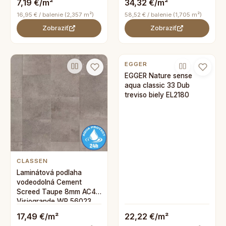
7,19 €/m²
34,32 €/m²
16,95 € / balenie (2,357 m²)
58,52 € / balenie (1,705 m²)
Zobraziť
Zobraziť
EGGER
EGGER Nature sense
aqua classic 33 Dub
treviso biely EL2180
CLASSEN
Laminátová podlaha
vodeodolná Cement
Screed Taupe 8mm AC4
Visiogrande WR 56023
17,49 €/m²
22,22 €/m²