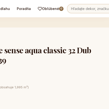
odlahu
Poradňa
Obľúbené
0
sense aqua classic 32 Dub
39
 obsahuje 1,995 m²)