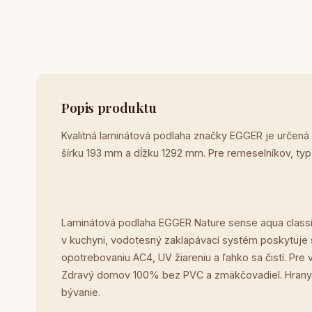
Popis produktu
Kvalitná laminátová podlaha značky EGGER je určená
šírku 193 mm a dĺžku 1292 mm. Pre remeselníkov, ty
Laminátová podlaha EGGER Nature sense aqua classi
v kuchyni, vodotesný zaklapávací systém poskytuje s
opotrebovaniu AC4, UV žiareniu a ľahko sa čistí. P
Zdravý domov 100% bez PVC a zmäkčovadiel. Hrany 
bývanie.