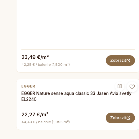
23,49 €/m²
Zobraziť
42,28 € / balenie (1,800 m²)
EGGER
EGGER Nature sense aqua classic 33 Jaseň Avio svetlý
EL2240
22,27 €/m²
Zobraziť
44,43 € / balenie (1,995 m²)