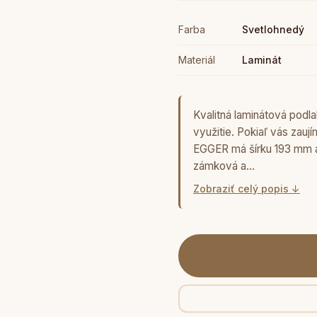
Farba
Svetlohnedý
Materiál
Laminát
Kvalitná laminátová pod
využitie. Pokiaľ vás zauj
EGGER má šírku 193 mm a
zámková a…
Zobraziť celý popis ↓