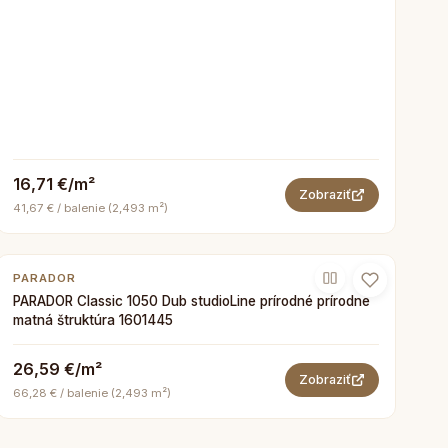
16,71 €/m²
Zobraziť
41,67 € / balenie (2,493 m²)
PARADOR
PARADOR Classic 1050 Dub studioLine prírodné prírodne
matná štruktúra 1601445
26,59 €/m²
Zobraziť
66,28 € / balenie (2,493 m²)