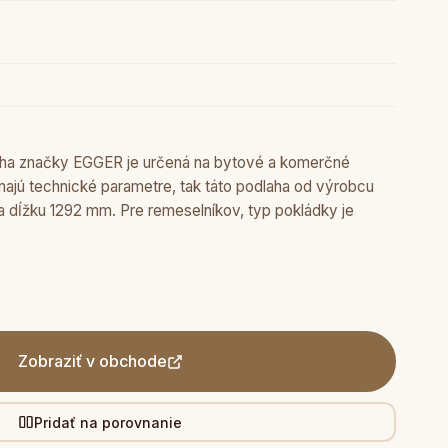
laha značky EGGER je určená na bytové a komerčné
ímajú technické parametre, tak táto podlaha od výrobcu
 dĺžku 1292 mm. Pre remeselníkov, typ pokládky je
Zobraziť v obchode
Pridať na porovnanie