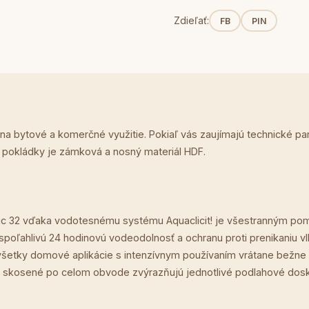
Zdieľať:
FB
PIN
 na bytové a komerčné využitie. Pokiaľ vás zaujímajú technické p
p pokládky je zámková a nosný materiál HDF.
c 32 vďaka vodotesnému systému Aquaclicit! je všestranným pom
poľahlivú 24 hodinovú vodeodolnosť a ochranu proti prenikaniu vlh
re všetky domové aplikácie s intenzívnym používaním vrátane bežn
skosené po celom obvode zvýrazňujú jednotlivé podlahové dosky