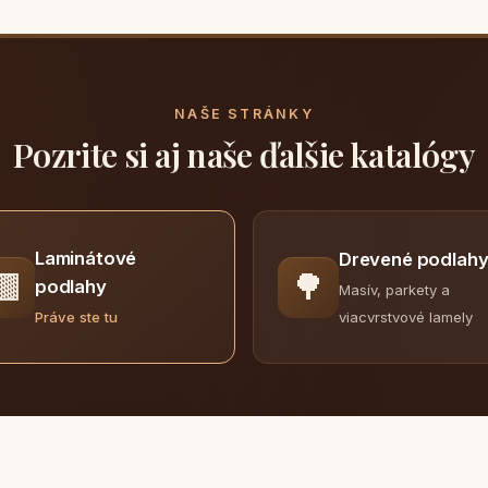
NAŠE STRÁNKY
Pozrite si aj naše ďalšie katalógy
Laminátové
Drevené podlah
🟫
🌳
podlahy
Masív, parkety a
viacvrstvové lamely
Práve ste tu