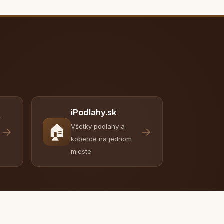
iPodlahy.sk
y
🏠
Všetky podlahy a
→
→
koberce na jednom
mieste