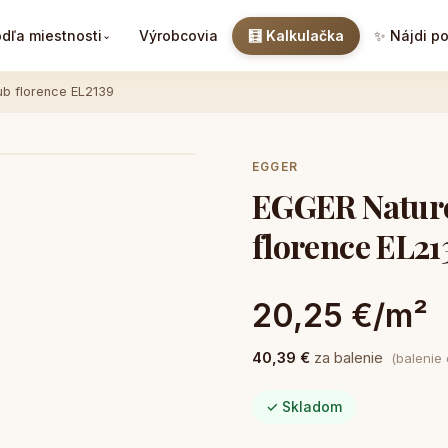
dľa miestnosti
Výrobcovia
🧮 Kalkulačka
✨ Nájdi p
⌄
ub florence EL2139
EGGER
EGGER Nature 
florence EL21
20,25 €/m²
40,39 €
za balenie
(balenie
✓ Skladom