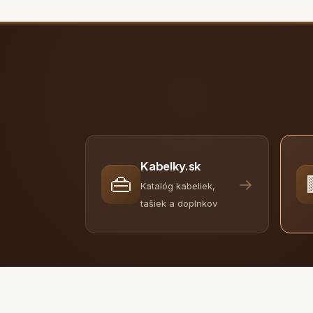
Kabelky.sk
👜
→
Katalóg kabeliek,
tašiek a doplnkov