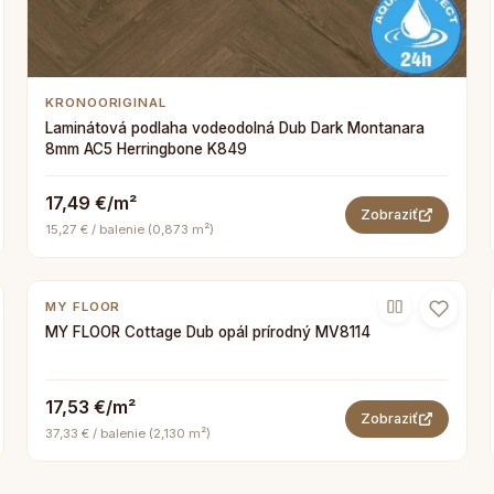
KRONOORIGINAL
Laminátová podlaha vodeodolná Dub Dark Montanara
8mm AC5 Herringbone K849
17,49 €/m²
Zobraziť
15,27 € / balenie (0,873 m²)
MY FLOOR
MY FLOOR Cottage Dub opál prírodný MV8114
17,53 €/m²
Zobraziť
37,33 € / balenie (2,130 m²)