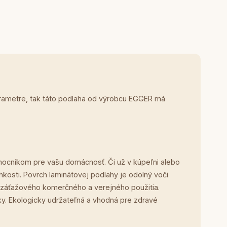
arametre, tak táto podlaha od výrobcu EGGER má
ocníkom pre vašu domácnosť. Či už v kúpeľni alebo
kosti. Povrch laminátovej podlahy je odolný voči
e záťažového komerčného a verejného použitia.
. Ekologicky udržateľná a vhodná pre zdravé