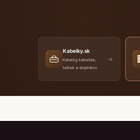
Kabelky.sk
👜
→
Katalóg kabeliek,
tašiek a doplnkov