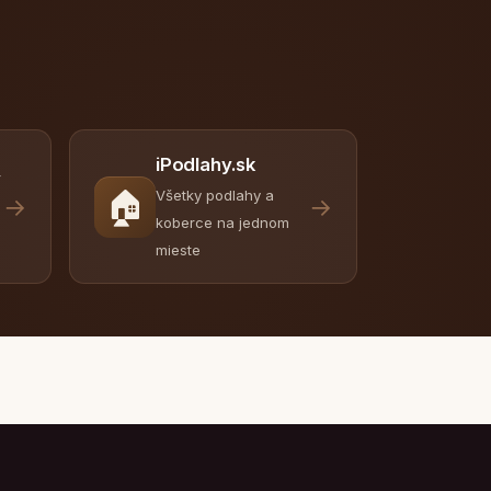
iPodlahy.sk
y
🏠
Všetky podlahy a
→
→
koberce na jednom
mieste