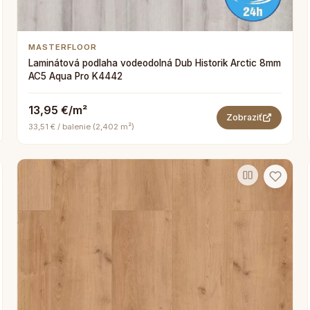
MASTERFLOOR
Laminátová podlaha vodeodolná Dub Historik Arctic 8mm
AC5 Aqua Pro K4442
13,95 €/m²
Zobraziť
33,51 € / balenie (2,402 m²)