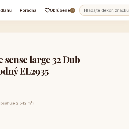
odlahu
Poradňa
Obľúbené
0
 sense large 32 Dub
odný EL2935
obsahuje 2,542 m²)