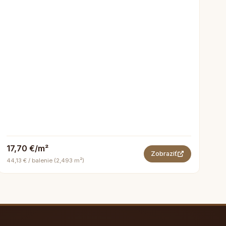
17,70 €/m²
Zobraziť
44,13 € / balenie (2,493 m²)