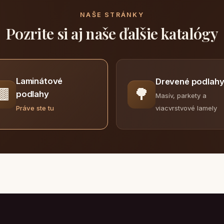
NAŠE STRÁNKY
Pozrite si aj naše ďalšie katalógy
Laminátové
Drevené podlah
🟫
🌳
podlahy
Masív, parkety a
viacvrstvové lamely
Práve ste tu