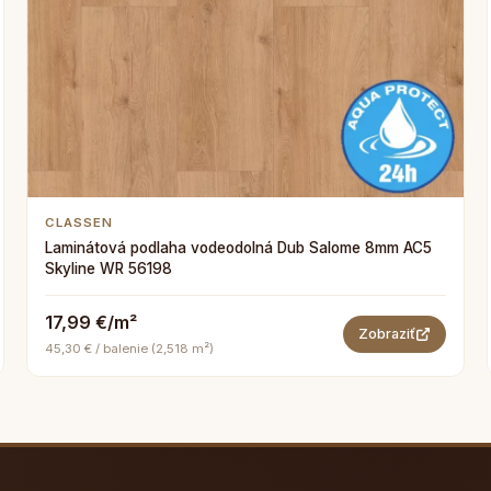
CLASSEN
Laminátová podlaha vodeodolná Dub Salome 8mm AC5
Skyline WR 56198
17,99 €/m²
Zobraziť
45,30 € / balenie (2,518 m²)