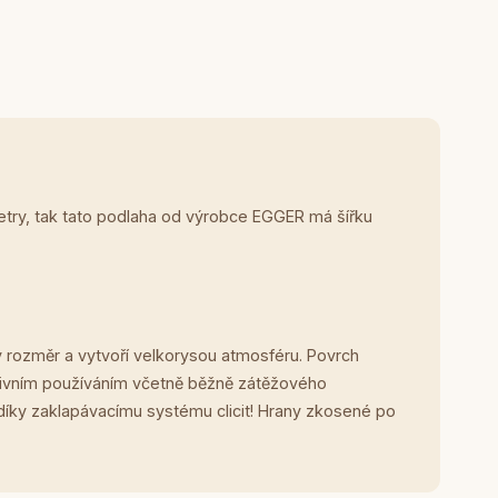
metry, tak tato podlaha od výrobce EGGER má šířku
 rozměr a vytvoří velkorysou atmosféru. Povrch
nzivním používáním včetně běžně zátěžového
díky zaklapávacímu systému clicit! Hrany zkosené po