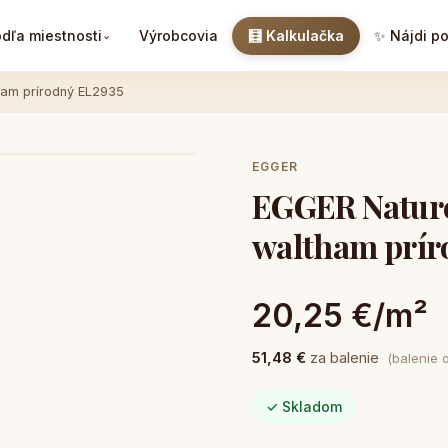
dľa miestnosti
Výrobcovia
🧮 Kalkulačka
✨ Nájdi p
⌄
ham prírodný EL2935
EGGER
EGGER Nature
waltham prír
20,25 €/m²
51,48 €
za balenie
(balenie 
✓ Skladom