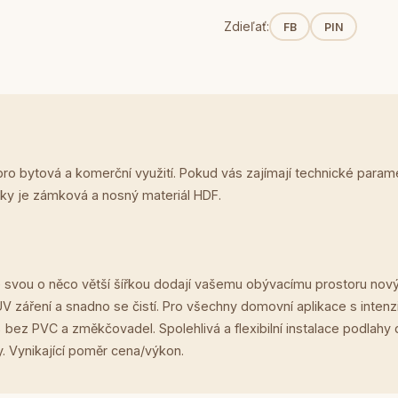
Zdieľať:
FB
PIN
pro bytová a komerční využití. Pokud vás zajímají technické para
ky je zámková a nosný materiál HDF.
svou o něco větší šířkou dodají vašemu obývacímu prostoru nový
UV záření a snadno se čistí. Pro všechny domovní aplikace s inte
ez PVC a změkčovadel. Spolehlivá a flexibilní instalace podlahy 
. Vynikající poměr cena/výkon.