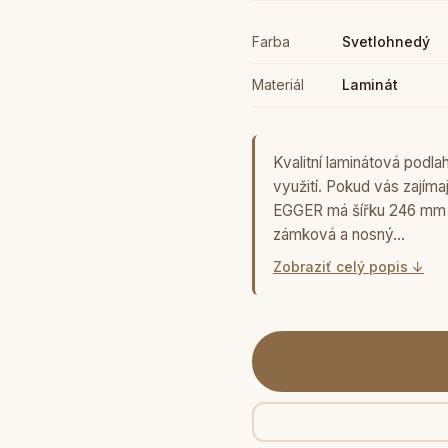
Farba
Svetlohnedý
Materiál
Laminát
Kvalitní laminátová podl
využití. Pokud vás zajíma
EGGER má šířku 246 mm a
zámková a nosný…
Zobraziť celý popis ↓