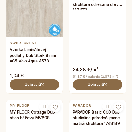
štruktúra odrezaná dreva
1371172
SWISS KRONO
Vzorka laminátovej
podlahy Dub Stork 8 mm
AC5 Volo Aqua 4573
34,38 €/m²
1,04 €
91,87 € / balenie (2,672 m²)
Zobraziť
Zobraziť
MY FLOOR
PARADOR
MY FLOOR Cottage Dub
PARADOR Basic 600 Dub
atlas béžový MV808
studioline prírodná jemne
matná štruktúra 1748189