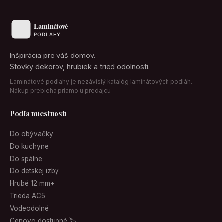
Inšpirácia pre váš domov.
Stovky dekorov, hrubiek a tried odolnosti.
Laminátové podlahy je nezávislý katalóg laminátových podláh.
Nákup prebieha priamo u predajcu.
Podľa miestnosti
Do obývačky
Do kuchyne
Do spálne
Do detskej izby
Hrubé 12 mm+
Trieda AC5
Vodeodolné
Cenovo dostupné 🏷