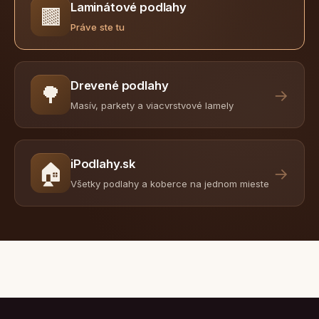
Laminátové podlahy
🟫
Práve ste tu
Drevené podlahy
🌳
→
Masív, parkety a viacvrstvové lamely
iPodlahy.sk
🏠
→
Všetky podlahy a koberce na jednom mieste