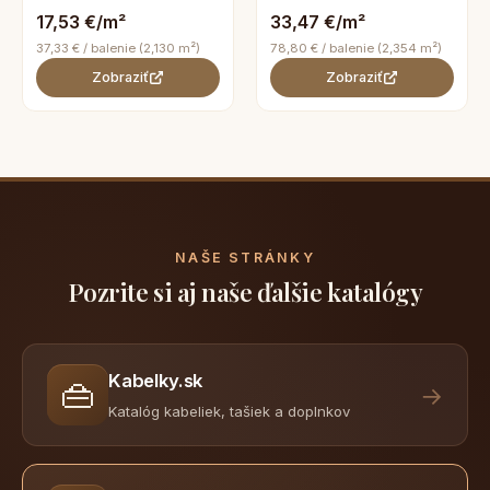
17,53 €/m²
33,47 €/m²
37,33 € / balenie (2,130 m²)
78,80 € / balenie (2,354 m²)
Zobraziť
Zobraziť
NAŠE STRÁNKY
Pozrite si aj naše ďalšie katalógy
Kabelky.sk
👜
→
Katalóg kabeliek, tašiek a doplnkov