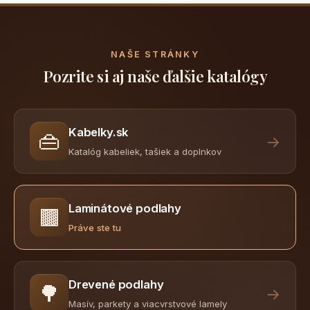
NAŠE STRÁNKY
Pozrite si aj naše ďalšie katalógy
Kabelky.sk
👜
→
Katalóg kabeliek, tašiek a doplnkov
Laminátové podlahy
🟫
Práve ste tu
Drevené podlahy
🌳
→
Masív, parkety a viacvrstvové lamely