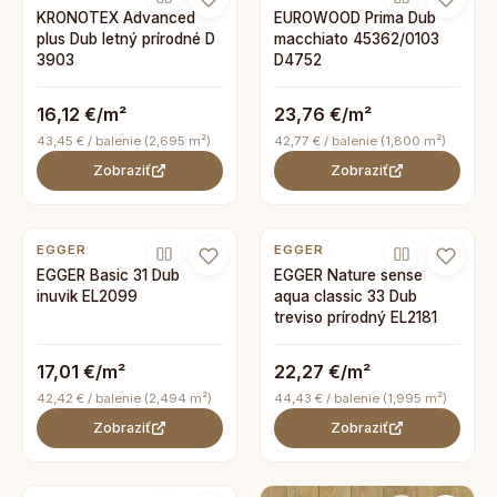
KRONOTEX Advanced
EUROWOOD Prima Dub
plus Dub letný prírodné D
macchiato 45362/0103
3903
D4752
16,12 €/m²
23,76 €/m²
43,45 € / balenie (2,695 m²)
42,77 € / balenie (1,800 m²)
Zobraziť
Zobraziť
EGGER
EGGER
EGGER Basic 31 Dub
EGGER Nature sense
inuvik EL2099
aqua classic 33 Dub
treviso prírodný EL2181
17,01 €/m²
22,27 €/m²
42,42 € / balenie (2,494 m²)
44,43 € / balenie (1,995 m²)
Zobraziť
Zobraziť