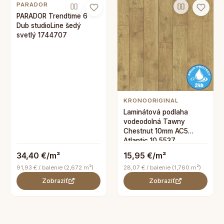
PARADOR
PARADOR Trendtime 6
Dub studioLine šedý
svetlý 1744707
KRONOORIGINAL
Laminátová podlaha
vodeodolná Tawny
Chestnut 10mm AC5
Atlantic 10 5537
34,40 €/m²
15,95 €/m²
91,93 € / balenie (2,672 m²)
28,07 € / balenie (1,760 m²)
Zobraziť
Zobraziť