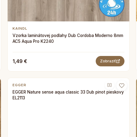
KAINDL
Vzorka laminátovej podlahy Dub Cordoba Moderno 8mm
AC5 Aqua Pro K2240
1,49 €
Zobraziť
EGGER
EGGER Nature sense aqua classic 33 Dub pinot pieskový
EL2113