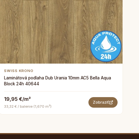
SWISS KRONO
Laminátová podlaha Dub Urania 10mm AC5 Bella Aqua
Block 24h 40644
19,95 €/m²
Zobraziť
33,32 € / balenie (1,670 m²)