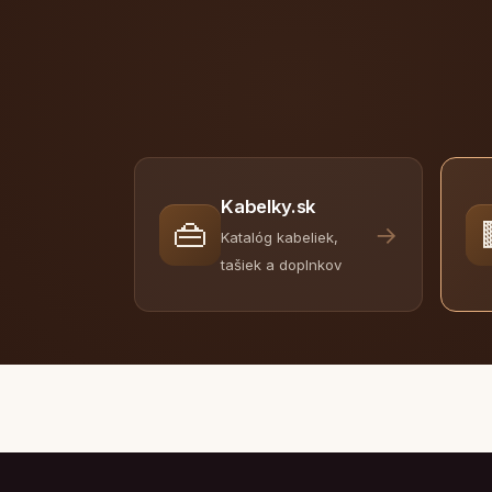
Kabelky.sk
👜
→
Katalóg kabeliek,
tašiek a doplnkov