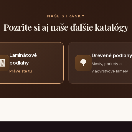
NAŠE STRÁNKY
Pozrite si aj naše ďalšie katalógy
Laminátové
Drevené podlah
🟫
🌳
podlahy
Masív, parkety a
viacvrstvové lamely
Práve ste tu