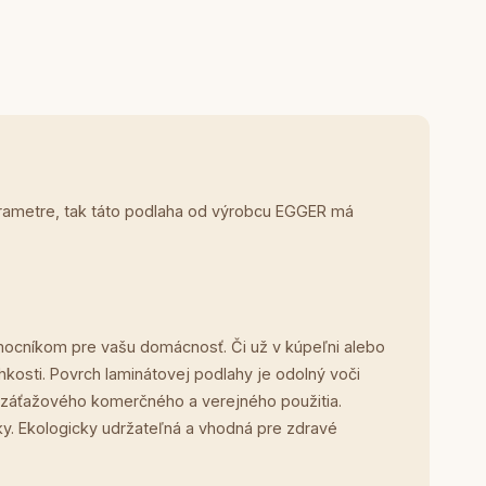
arametre, tak táto podlaha od výrobcu EGGER má
ocníkom pre vašu domácnosť. Či už v kúpeľni alebo
kosti. Povrch laminátovej podlahy je odolný voči
e záťažového komerčného a verejného použitia.
. Ekologicky udržateľná a vhodná pre zdravé