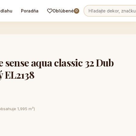
odlahu
Poradňa
Obľúbené
0
sense aqua classic 32 Dub
lý EL2138
obsahuje 1,995 m²)