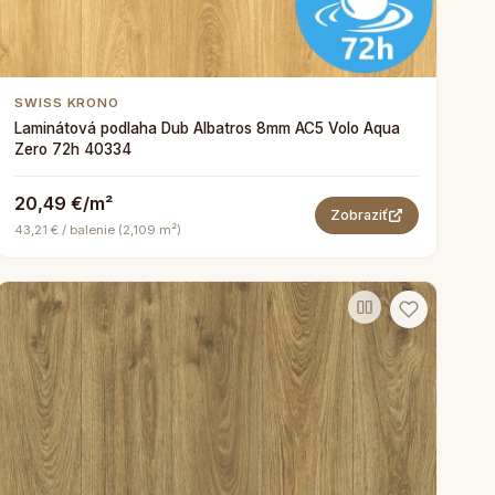
SWISS KRONO
Laminátová podlaha Dub Albatros 8mm AC5 Volo Aqua
Zero 72h 40334
20,49 €/m²
Zobraziť
43,21 € / balenie (2,109 m²)