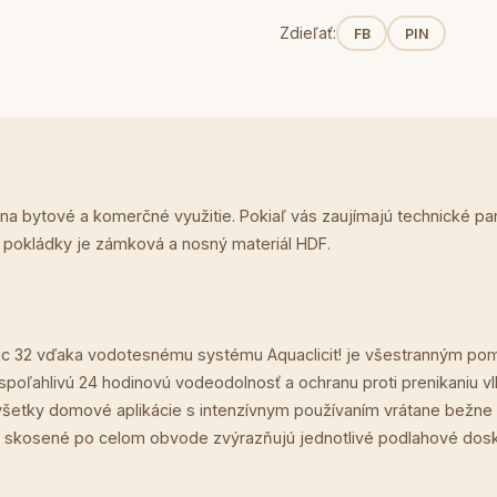
Zdieľať:
FB
PIN
 na bytové a komerčné využitie. Pokiaľ vás zaujímajú technické p
p pokládky je zámková a nosný materiál HDF.
c 32 vďaka vodotesnému systému Aquaclicit! je všestranným pom
poľahlivú 24 hodinovú vodeodolnosť a ochranu proti prenikaniu vlh
re všetky domové aplikácie s intenzívnym používaním vrátane bežn
skosené po celom obvode zvýrazňujú jednotlivé podlahové dosky