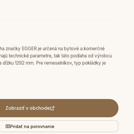
laha značky EGGER je určená na bytové a komerčné
ímajú technické parametre, tak táto podlaha od výrobcu
 dĺžku 1292 mm. Pre remeselníkov, typ pokládky je
Zobraziť v obchode
Pridať na porovnanie