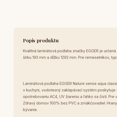
Popis produktu
Kvalitná laminátová podlaha značky EGGER je určená
šírku 193 mm a dĺžku 1292 mm. Pre remeselníkov, ty
Laminátová podlaha EGGER Nature sense aqua classi
v kuchyni, vodotesný zaklapávací systém poskytuje s
opotrebovaniu AC4, UV žiareniu a ľahko sa čistí. P
Zdravý domov 100% bez PVC a zmäkčovadiel. Hrany 
bývanie.