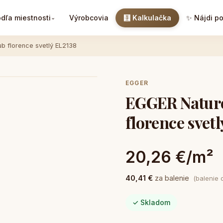
dľa miestnosti
Výrobcovia
🧮 Kalkulačka
✨ Nájdi p
⌄
b florence svetlý EL2138
EGGER
EGGER Nature 
florence svet
20,26 €/m²
40,41 €
za balenie
(balenie 
✓ Skladom