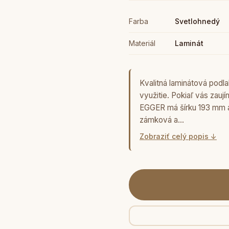
Farba
Svetlohnedý
Materiál
Laminát
Kvalitná laminátová pod
využitie. Pokiaľ vás zauj
EGGER má šírku 193 mm a
zámková a…
Zobraziť celý popis ↓