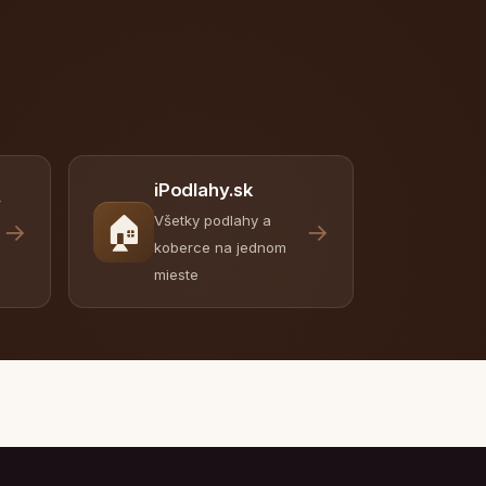
iPodlahy.sk
y
🏠
Všetky podlahy a
→
→
koberce na jednom
mieste