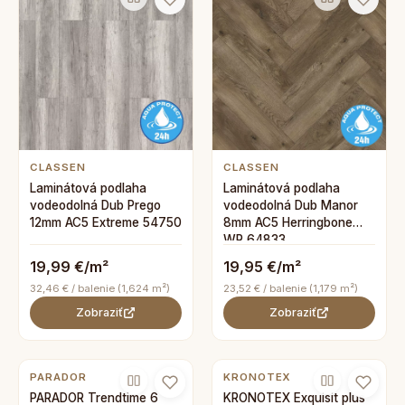
CLASSEN
CLASSEN
Laminátová podlaha
Laminátová podlaha
vodeodolná Dub Prego
vodeodolná Dub Manor
12mm AC5 Extreme 54750
8mm AC5 Herringbone
WR 64833
19,99 €/m²
19,95 €/m²
32,46 € / balenie (1,624 m²)
23,52 € / balenie (1,179 m²)
Zobraziť
Zobraziť
PARADOR
KRONOTEX
PARADOR Trendtime 6
KRONOTEX Exquisit plus