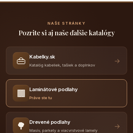
NAŠE STRÁNKY
Pozrite si aj naše ďalšie katalógy
Kabelky.sk
👜
→
Katalóg kabeliek, tašiek a doplnkov
Laminátové podlahy
🟫
Práve ste tu
Drevené podlahy
🌳
→
Masív, parkety a viacvrstvové lamely