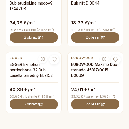
Dub studioLine medový
Dub rift D 3044
1744708
34,38 €/m²
18,23 €/m²
91,87 € / balenie (2,672 m²)
49,10 € / balenie (2,693 m²)
Zobraziť
Zobraziť
EGGER
EUROWOOD
EGGER E-motion
EUROWOOD Maximo Dub
herringbone 32 Dub
tornádo 45317/0015
casella prírodný EL2152
D3669
40,89 €/m²
24,01 €/m²
80,80 € / balenie (1,976 m²)
33,32 € / balenie (1,388 m²)
Zobraziť
Zobraziť