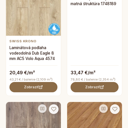
matná štruktúra 1748189
SWISS KRONO
Laminátová podlaha
vodeodolná Dub Eagle 8
mm AC5 Volo Aqua 4574
20,49 €/m²
33,47 €/m²
43,21 € / balenie (2,109 m²)
78,80 € / balenie (2,354 m²)
Zobraziť
Zobraziť