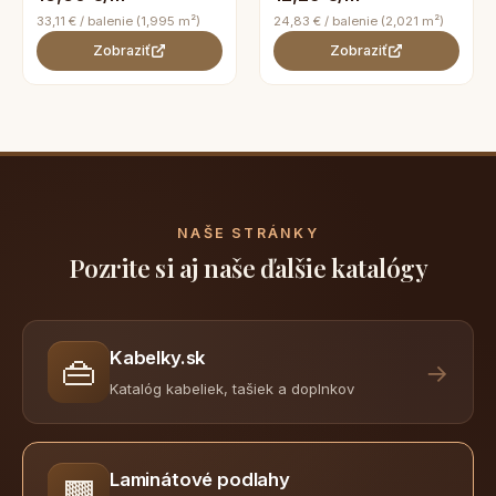
33,11 € / balenie (1,995 m²)
24,83 € / balenie (2,021 m²)
Zobraziť
Zobraziť
NAŠE STRÁNKY
Pozrite si aj naše ďalšie katalógy
Kabelky.sk
👜
→
Katalóg kabeliek, tašiek a doplnkov
Laminátové podlahy
🟫