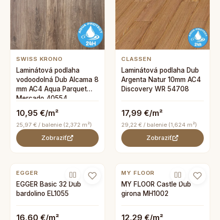
SWISS KRONO
CLASSEN
Laminátová podlaha
Laminátová podlaha Dub
vodoodolná Dub Alcama 8
Argenta Natur 10mm AC4
mm AC4 Aqua Parquet
Discovery WR 54708
Mercado 40554
10,95 €/m²
17,99 €/m²
25,97 € / balenie (2,372 m²)
29,22 € / balenie (1,624 m²)
Zobraziť
Zobraziť
EGGER
MY FLOOR
EGGER Basic 32 Dub
MY FLOOR Castle Dub
bardolino EL1055
girona MH1002
16,60 €/m²
12,29 €/m²