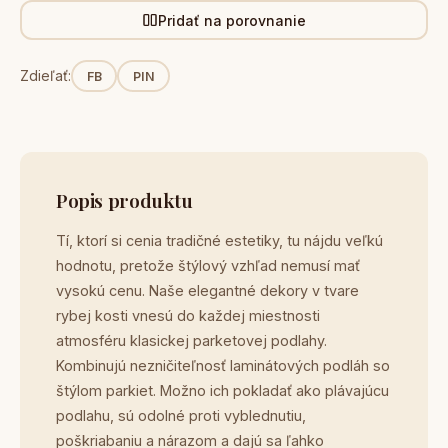
Pridať na porovnanie
Zdieľať:
FB
PIN
Popis produktu
Tí, ktorí si cenia tradičné estetiky, tu nájdu veľkú
hodnotu, pretože štýlový vzhľad nemusí mať
vysokú cenu. Naše elegantné dekory v tvare
rybej kosti vnesú do každej miestnosti
atmosféru klasickej parketovej podlahy.
Kombinujú nezničiteľnosť laminátových podláh so
štýlom parkiet. Možno ich pokladať ako plávajúcu
podlahu, sú odolné proti vyblednutiu,
poškriabaniu a nárazom a dajú sa ľahko