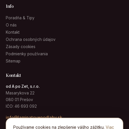
Info
Poradňa & Tipy
O nás
Kontakt
Ochrana osobných údajov
Zásady cookies
Podmienky používania
Sitemap
Kontakt
od A po Zet, s.r.o.
Masarykova 22
080 01 Prešov
IČO: 46 693 092
info@laminatovepodlahy.sk
Používame cookies na zlepšenie vášho zážitku.
Viac