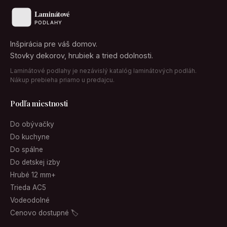
Inšpirácia pre váš domov.
Stovky dekorov, hrubiek a tried odolnosti.
Laminátové podlahy je nezávislý katalóg laminátových podláh.
Nákup prebieha priamo u predajcu.
Podľa miestnosti
Do obývačky
Do kuchyne
Do spálne
Do detskej izby
Hrubé 12 mm+
Trieda AC5
Vodeodolné
Cenovo dostupné 🏷