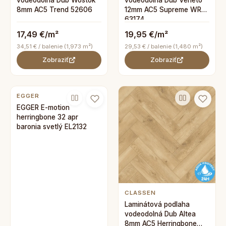
vodeodolná Dub Wostok
vodeodolná Dub Veneto
8mm AC5 Trend 52606
12mm AC5 Supreme WR
63174
17,49 €/m²
19,95 €/m²
34,51 € / balenie (1,973 m²)
29,53 € / balenie (1,480 m²)
Zobraziť
Zobraziť
EGGER
EGGER E-motion
herringbone 32 apr
baronia svetlý EL2132
CLASSEN
Laminátová podlaha
vodeodolná Dub Altea
8mm AC5 Herringbone