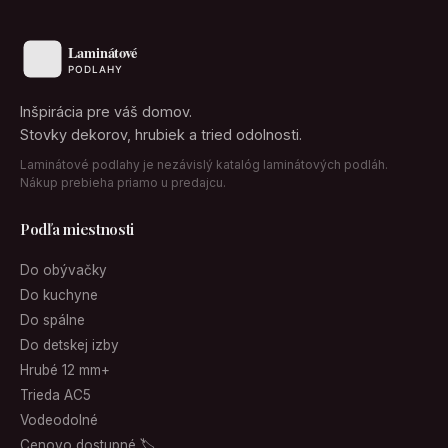
Inšpirácia pre váš domov.
Stovky dekorov, hrubiek a tried odolnosti.
Laminátové podlahy je nezávislý katalóg laminátových podláh.
Nákup prebieha priamo u predajcu.
Podľa miestnosti
Do obývačky
Do kuchyne
Do spálne
Do detskej izby
Hrubé 12 mm+
Trieda AC5
Vodeodolné
Cenovo dostupné 🏷