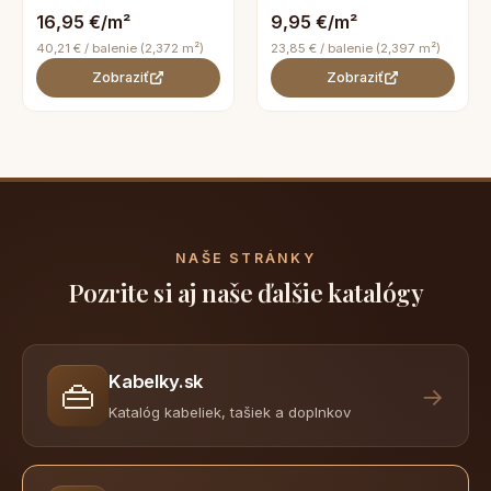
16,95 €/m²
9,95 €/m²
40,21 € / balenie (2,372 m²)
23,85 € / balenie (2,397 m²)
Zobraziť
Zobraziť
NAŠE STRÁNKY
Pozrite si aj naše ďalšie katalógy
Kabelky.sk
👜
→
Katalóg kabeliek, tašiek a doplnkov