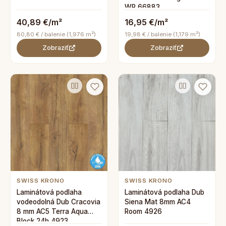
WR 66883
40,89 €/m²
16,95 €/m²
80,80 € / balenie (1,976 m²)
19,98 € / balenie (1,179 m²)
Zobraziť
Zobraziť
SWISS KRONO
SWISS KRONO
Laminátová podlaha
Laminátová podlaha Dub
vodeodolná Dub Cracovia
Siena Mat 8mm AC4
8 mm AC5 Terra Aqua
Room 4926
Block 24h 4923