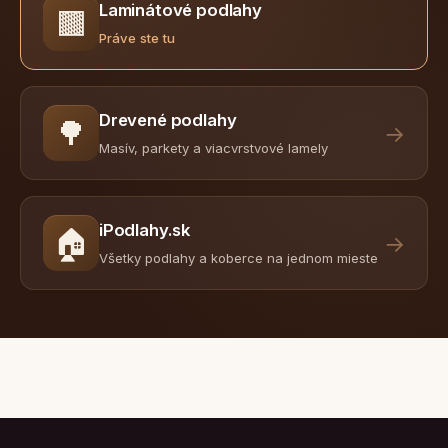
Laminátové podlahy
🟫
Práve ste tu
Drevené podlahy
🌳
→
Masív, parkety a viacvrstvové lamely
iPodlahy.sk
🏠
→
Všetky podlahy a koberce na jednom mieste