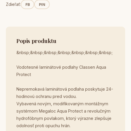
Zdieľať:
FB
PIN
Popis produktu
&nbsp;&nbsp;&nbsp;&nbsp;&nbsp;&nbsp;&nbsp;
Vodotesné laminátové podlahy Classen Aqua
Protect
Nepremokavá laminátová podlaha poskytuje 24-
hodinovú ochranu pred vodou.
Vybavená novým, modifikovaným montážnym
systémom Megaloc Aqua Protect a revolučným
hydrofóbnym povlakom, ktorý výrazne zlepšuje
odolnosť proti opuchu hrán.