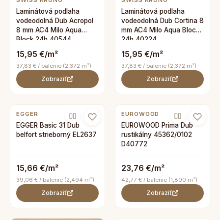
SWISS KRONO
SWISS KRONO
Laminátová podlaha
Laminátová podlaha
vodeodolná Dub Acropol
vodeodolná Dub Cortina 8
8 mm AC4 Milo Aqua
mm AC4 Milo Aqua Block
Block 24h 40544
24h 40224
15,95 €/m²
15,95 €/m²
37,83 € / balenie (2,372 m²)
37,83 € / balenie (2,372 m²)
Zobraziť
Zobraziť
EGGER
EUROWOOD
EGGER Basic 31 Dub
EUROWOOD Prima Dub
belfort strieborný EL2637
rustikálny 45362/0102
D40772
15,66 €/m²
23,76 €/m²
39,06 € / balenie (2,494 m²)
42,77 € / balenie (1,800 m²)
Zobraziť
Zobraziť