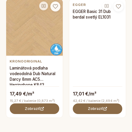
EGGER
EGGER Basic 31 Dub
berdal svetlý EL1031
KRONOORIGINAL
Laminátová podlaha
vodeodolná Dub Natural
Darcy 8mm AC5
Herringbone K843
17,49 €/m²
17,01 €/m²
15,27 € / balenie (0,873 m²)
42,42 € / balenie (2,494 m²)
Zobraziť
Zobraziť