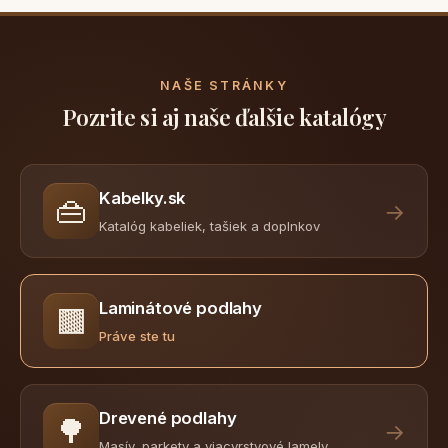
NAŠE STRÁNKY
Pozrite si aj naše ďalšie katalógy
Kabelky.sk
👜
→
Katalóg kabeliek, tašiek a doplnkov
Laminátové podlahy
🟫
Práve ste tu
Drevené podlahy
🌳
→
Masív, parkety a viacvrstvové lamely