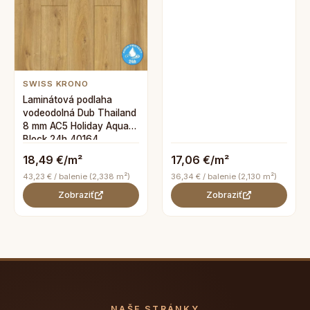
SWISS KRONO
Laminátová podlaha
vodeodolná Dub Thailand
8 mm AC5 Holiday Aqua
Block 24h 40164
18,49 €/m²
17,06 €/m²
43,23 € / balenie (2,338 m²)
36,34 € / balenie (2,130 m²)
Zobraziť
Zobraziť
NAŠE STRÁNKY