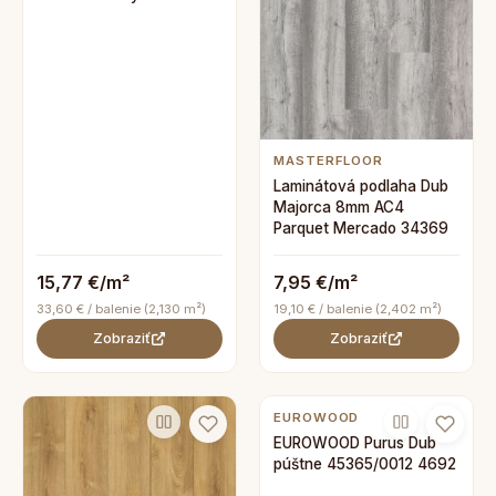
MASTERFLOOR
Laminátová podlaha Dub
Majorca 8mm AC4
Parquet Mercado 34369
15,77 €/m²
7,95 €/m²
33,60 € / balenie (2,130 m²)
19,10 € / balenie (2,402 m²)
Zobraziť
Zobraziť
EUROWOOD
EUROWOOD Purus Dub
púštne 45365/0012 4692