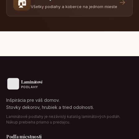
🏠
→
Všetky podlahy a koberce na jednom mieste
Inšpirácia pre váš domov.
Stovky dekorov, hrubiek a tried odolnosti.
Laminátové podlahy je nezávislý katalóg laminátových podláh.
Nákup prebieha priamo u predajcu.
Podľa miestnosti