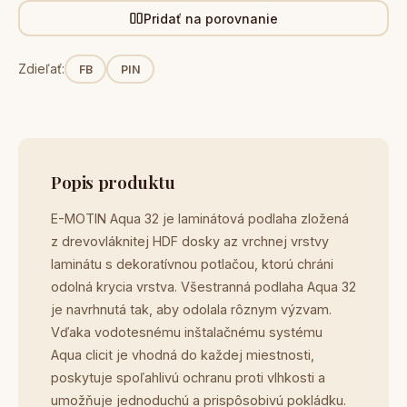
Pridať na porovnanie
Zdieľať:
FB
PIN
Popis produktu
E-MOTIN Aqua 32 je laminátová podlaha zložená
z drevovláknitej HDF dosky az vrchnej vrstvy
laminátu s dekoratívnou potlačou, ktorú chráni
odolná krycia vrstva. Všestranná podlaha Aqua 32
je navrhnutá tak, aby odolala rôznym výzvam.
Vďaka vodotesnému inštalačnému systému
Aqua clicit je vhodná do každej miestnosti,
poskytuje spoľahlivú ochranu proti vlhkosti a
umožňuje jednoduchú a prispôsobivú pokládku.