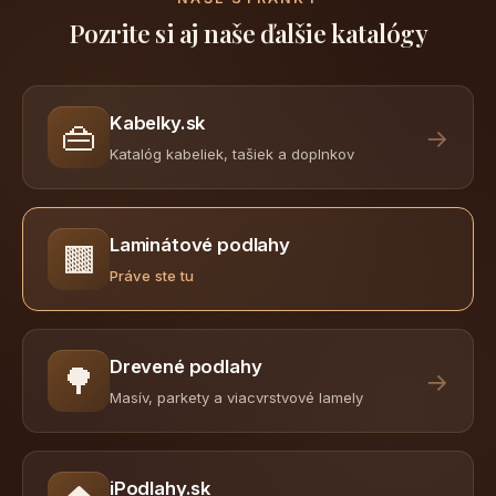
Pozrite si aj naše ďalšie katalógy
Kabelky.sk
👜
→
Katalóg kabeliek, tašiek a doplnkov
Laminátové podlahy
🟫
Práve ste tu
Drevené podlahy
🌳
→
Masív, parkety a viacvrstvové lamely
iPodlahy.sk