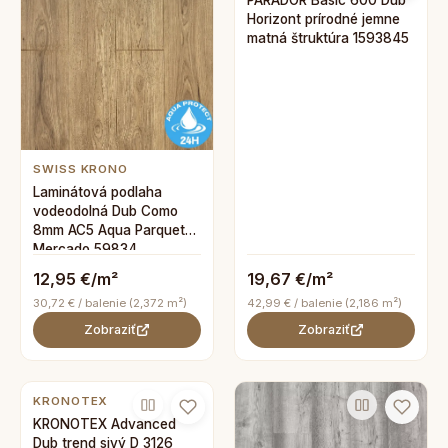
PARADOR Basic 600 Dub
Horizont prírodné jemne
matná štruktúra 1593845
SWISS KRONO
Laminátová podlaha
vodeodolná Dub Como
8mm AC5 Aqua Parquet
Mercado 59834
12,95 €/m²
19,67 €/m²
30,72 € / balenie (2,372 m²)
42,99 € / balenie (2,186 m²)
Zobraziť
Zobraziť
KRONOTEX
KRONOTEX Advanced
Dub trend sivý D 3126