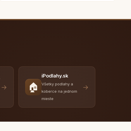
iPodlahy.sk
y
🏠
Všetky podlahy a
→
→
koberce na jednom
mieste