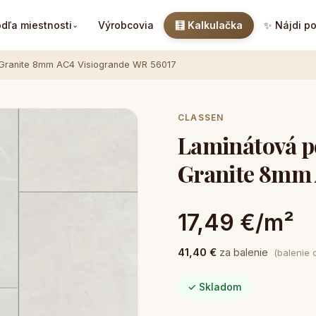
dľa miestnosti
Výrobcovia
🧮 Kalkulačka
✨ Nájdi p
⌄
 Granite 8mm AC4 Visiogrande WR 56017
CLASSEN
Laminátová p
Granite 8mm 
17,49 €/m²
41,40 €
za balenie
(balenie 
✓ Skladom