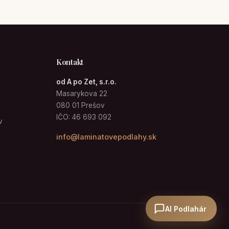
Kontakt
od A po Zet, s.r.o.
Masarykova 22
080 01 Prešov
IČO: 46 693 092
v
info@laminatovepodlahy.sk
AI Podlahár