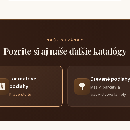
NAŠE STRÁNKY
Pozrite si aj naše ďalšie katalógy
Laminátové
Drevené podlah
🟫
🌳
podlahy
Masív, parkety a
viacvrstvové lamely
Práve ste tu