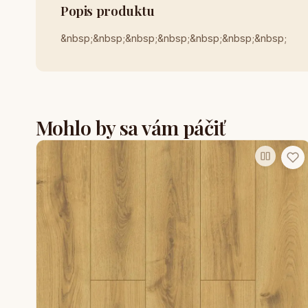
Popis produktu
&nbsp;&nbsp;&nbsp;&nbsp;&nbsp;&nbsp;&nbsp;
Mohlo by sa vám páčiť