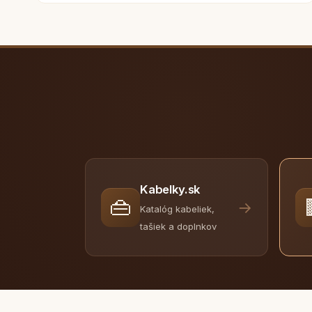
Kabelky.sk
👜
→
Katalóg kabeliek,
tašiek a doplnkov