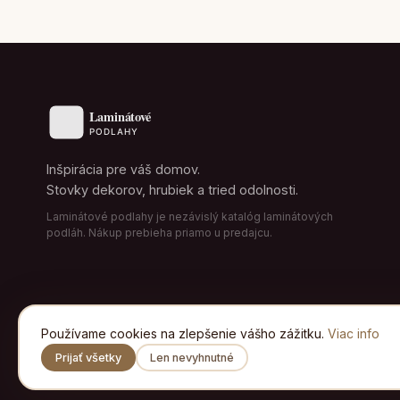
Inšpirácia pre váš domov.
Stovky dekorov, hrubiek a tried odolnosti.
Laminátové podlahy je nezávislý katalóg laminátových
podláh. Nákup prebieha priamo u predajcu.
Používame cookies na zlepšenie vášho zážitku.
Viac info
Prijať všetky
Len nevyhnutné
© 2026 Laminátové podlahy · od A po Zet, s.r.o. · Všetky práva 