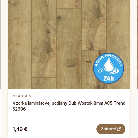
CLASSEN
Vzorka laminátovej podlahy Dub Wostok 8mm AC5 Trend
52606
1,49 €
Zobraziť