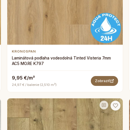
KRONOSPAN
Laminátová podlaha vodeodolná Tinted Visteria 7mm
AC5 MO.RE K797
9,95 €/m²
Zobraziť
24,97 € / balenie (2,510 m²)