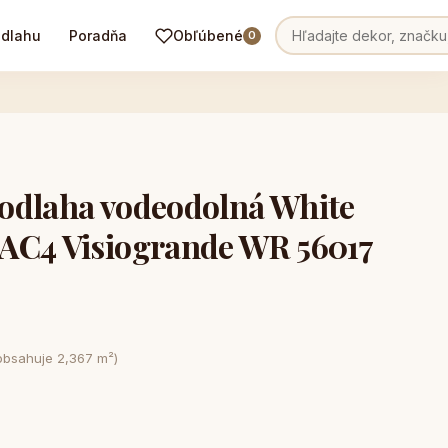
odlahu
Poradňa
Obľúbené
0
odlaha vodeodolná White
AC4 Visiogrande WR 56017
obsahuje 2,367 m²)