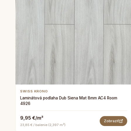
SWISS KRONO
Laminátová podlaha Dub Siena Mat 8mm AC4 Room
4926
9,95 €/m²
Zobraziť
23,85 € / balenie (2,397 m²)