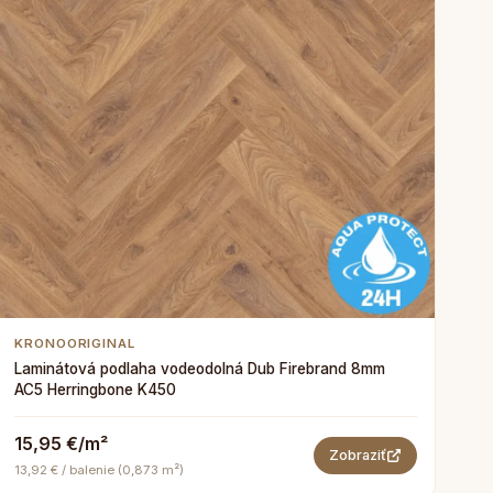
KRONOORIGINAL
Laminátová podlaha vodeodolná Dub Firebrand 8mm
AC5 Herringbone K450
15,95 €/m²
Zobraziť
13,92 € / balenie (0,873 m²)