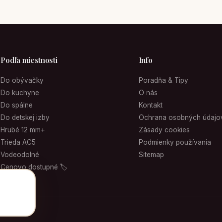
Podľa miestnosti
Info
Do obývačky
Poradňa & Tipy
Do kuchyne
O nás
Do spálne
Kontakt
Do detskej izby
Ochrana osobných údajo
Hrubé 12 mm+
Zásady cookies
Trieda AC5
Podmienky používania
Vodeodolné
Sitemap
Cenovo dostupné 🏷
vyhradené