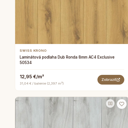
SWISS KRONO
Laminátová podlaha Dub Ronda 8mm AC4 Exclusive
50534
12,95 €/m²
Zobraziť
31,04 € / balenie (2,397 m²)