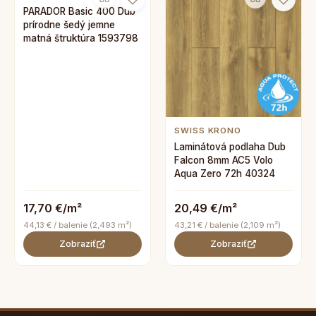
PARADOR Basic 400 Dub
prírodne šedý jemne
matná štruktúra 1593798
SWISS KRONO
Laminátová podlaha Dub
Falcon 8mm AC5 Volo
Aqua Zero 72h 40324
17,70 €/m²
20,49 €/m²
44,13 € / balenie (2,493 m²)
43,21 € / balenie (2,109 m²)
Zobraziť
Zobraziť