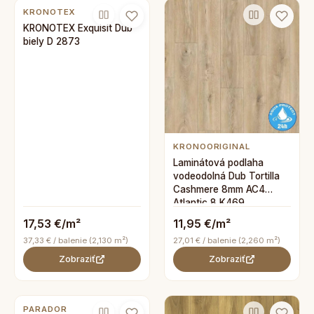
KRONOTEX
KRONOTEX Exquisit Dub
biely D 2873
KRONOORIGINAL
Laminátová podlaha
vodeodolná Dub Tortilla
Cashmere 8mm AC4
Atlantic 8 K469
17,53 €/m²
11,95 €/m²
37,33 € / balenie (2,130 m²)
27,01 € / balenie (2,260 m²)
Zobraziť
Zobraziť
PARADOR