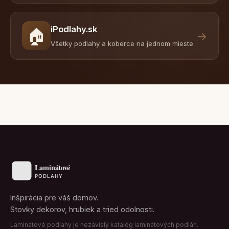
iPodlahy.sk
🏠
→
Všetky podlahy a koberce na jednom mieste
Inšpirácia pre váš domov.
Stovky dekorov, hrubiek a tried odolnosti.
Laminátové podlahy je nezávislý katalóg laminátových podláh.