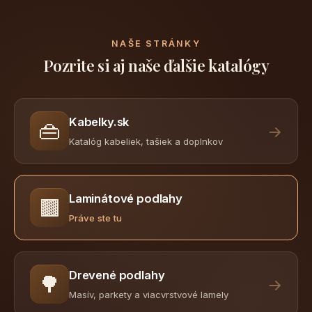
NAŠE STRÁNKY
Pozrite si aj naše ďalšie katalógy
Kabelky.sk
👜
→
Katalóg kabeliek, tašiek a doplnkov
Laminátové podlahy
🟫
Práve ste tu
Drevené podlahy
🌳
→
Masív, parkety a viacvrstvové lamely