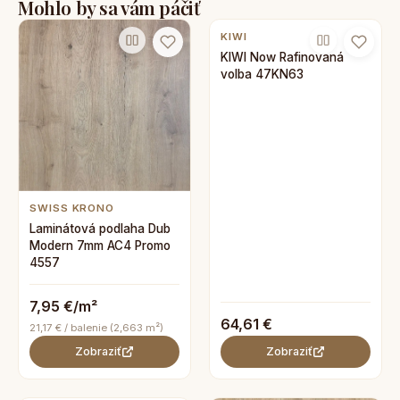
Mohlo by sa vám páčiť
KIWI
KIWI Now Rafinovaná
volba 47KN63
SWISS KRONO
Laminátová podlaha Dub
Modern 7mm AC4 Promo
4557
7,95 €/m²
64,61 €
21,17 € / balenie (2,663 m²)
Zobraziť
Zobraziť