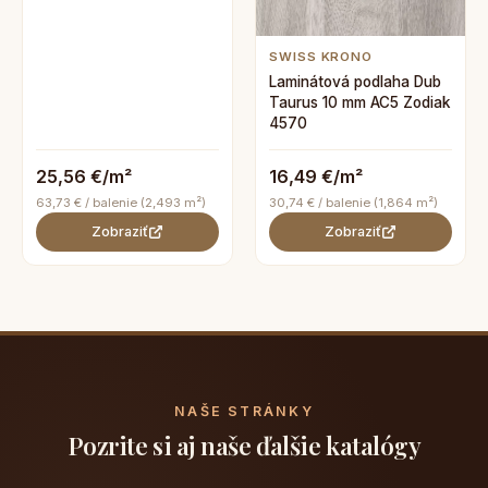
SWISS KRONO
Laminátová podlaha Dub
Taurus 10 mm AC5 Zodiak
4570
25,56 €/m²
16,49 €/m²
63,73 € / balenie (2,493 m²)
30,74 € / balenie (1,864 m²)
Zobraziť
Zobraziť
NAŠE STRÁNKY
Pozrite si aj naše ďalšie katalógy