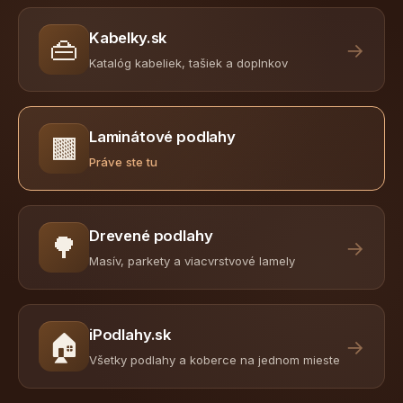
Kabelky.sk
👜
→
Katalóg kabeliek, tašiek a doplnkov
Laminátové podlahy
🟫
Práve ste tu
Drevené podlahy
🌳
→
Masív, parkety a viacvrstvové lamely
iPodlahy.sk
🏠
→
Všetky podlahy a koberce na jednom mieste