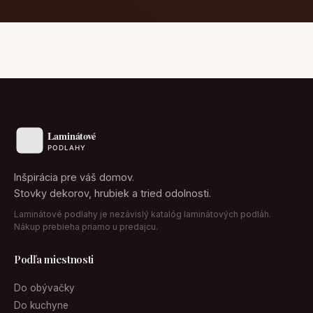
Inšpirácia pre váš domov.
Stovky dekorov, hrubiek a tried odolnosti.
Laminátové podlahy je nezávislý katalóg laminátových podláh.
Nákup prebieha priamo u predajcu.
Podľa miestnosti
Do obývačky
Do kuchyne