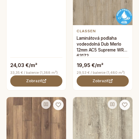
CLASSEN
Laminátová podlaha
vodeodolná Dub Merlo
12mm AC5 Supreme WR
63172
24,03 €/m²
19,95 €/m²
33,35 € / balenie (1,388 m²)
29,53 € / balenie (1,480 m²)
Zobraziť
Zobraziť