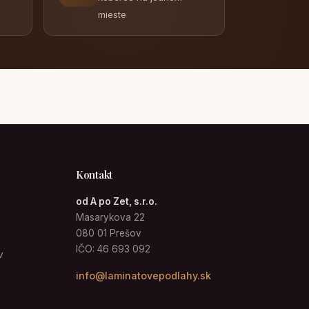
mieste
Kontakt
od A po Zet, s.r.o.
Masarykova 22
080 01 Prešov
IČO: 46 693 092
v
info@laminatovepodlahy.sk