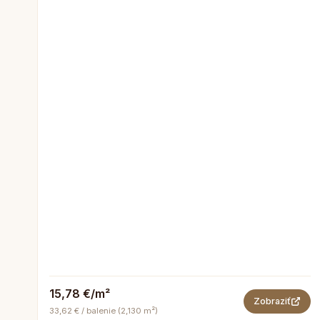
15,78 €/m²
Zobraziť
33,62 € / balenie (2,130 m²)