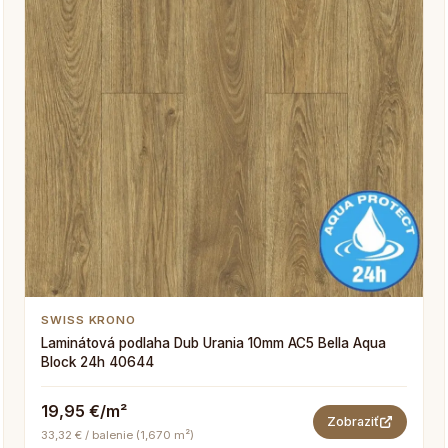
SWISS KRONO
Laminátová podlaha Dub Urania 10mm AC5 Bella Aqua
Block 24h 40644
19,95 €/m²
Zobraziť
33,32 € / balenie (1,670 m²)