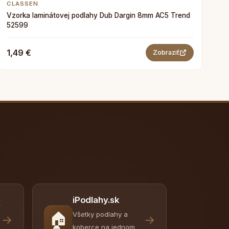
CLASSEN
Vzorka laminátovej podlahy Dub Dargin 8mm AC5 Trend
52599
1,49 €
Zobraziť
iPodlahy.sk
y
🏠
Všetky podlahy a
→
→
koberce na jednom