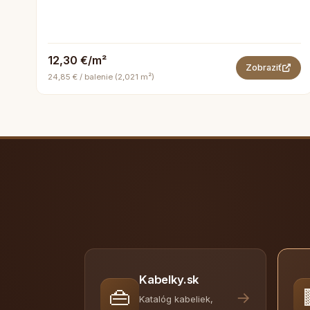
12,30 €/m²
Zobraziť
24,85 € / balenie (2,021 m²)
Kabelky.sk
👜
→
Katalóg kabeliek,