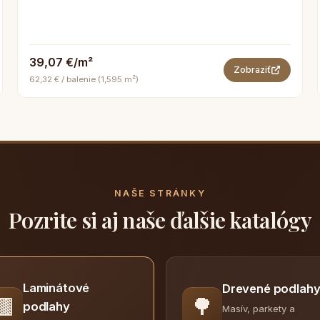
39,07 €/m²
Zobraziť
62,32 € / balenie (1,595 m²)
NAŠE STRÁNKY
Pozrite si aj naše ďalšie katalógy
Laminátové
Drevené podlah
🟫
🌳
podlahy
Masív, parkety a