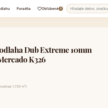
odlahu
Poradňa
Obľúbené
0
podlaha Dub Extreme 10mm
Mercado K326
obsahuje 1,730 m²)