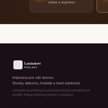
tašiek a doplnkov
Inšpirácia pre váš domov.
Stovky dekorov, hrubiek a tried odolnosti.
Laminátové podlahy je nezávislý katalóg laminátových
podláh. Nákup prebieha priamo u predajcu.