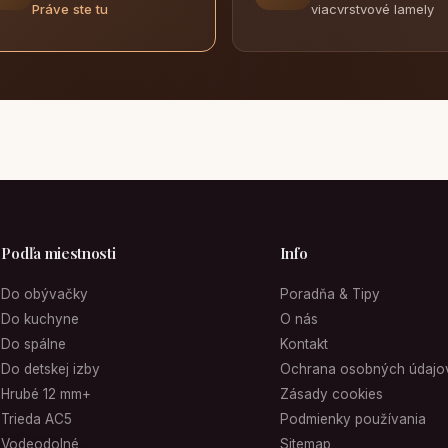
viacvrstvové lamely
Práve ste tu
Podľa miestnosti
Info
Do obývačky
Poradňa & Tipy
Do kuchyne
O nás
Do spálne
Kontakt
Do detskej izby
Ochrana osobných údajo
Hrubé 12 mm+
Zásady cookies
Trieda AC5
Podmienky používania
Vodeodolné
Sitemap