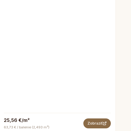
25,56 €/m²
Zobraziť
63,73 € / balenie (2,493 m²)