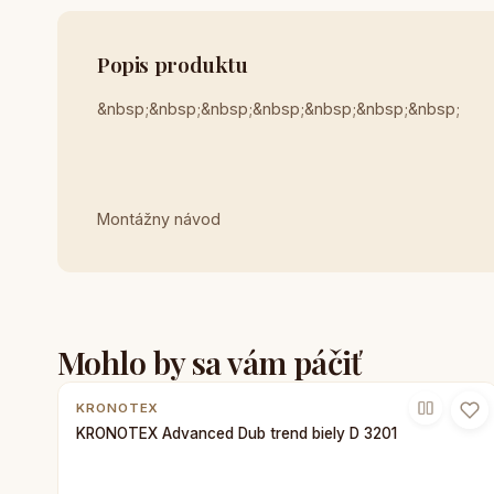
Popis produktu
&nbsp;&nbsp;&nbsp;&nbsp;&nbsp;&nbsp;&nbsp;
Montážny návod
Mohlo by sa vám páčiť
KRONOTEX
KRONOTEX Advanced Dub trend biely D 3201