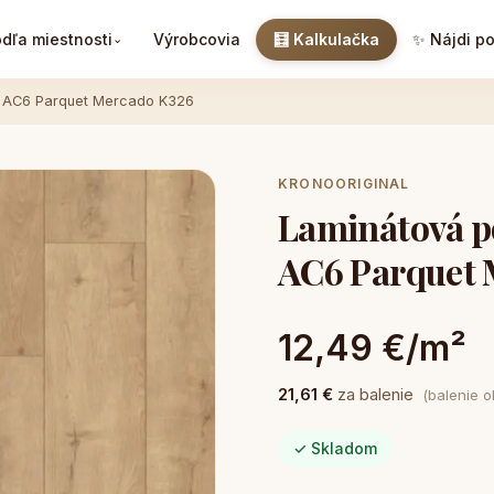
dľa miestnosti
Výrobcovia
🧮 Kalkulačka
✨ Nájdi p
⌄
 AC6 Parquet Mercado K326
KRONOORIGINAL
Laminátová 
AC6 Parquet 
12,49 €/m²
21,61 €
za balenie
(balenie 
✓ Skladom