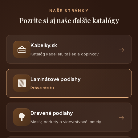
NAŠE STRÁNKY
Pozrite si aj naše ďalšie katalógy
Kabelky.sk
👜
→
Katalóg kabeliek, tašiek a doplnkov
Laminátové podlahy
🟫
Práve ste tu
Drevené podlahy
🌳
→
Masív, parkety a viacvrstvové lamely