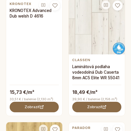
KRONOTEX
KRONOTEX Advanced
Dub welsh D 4616
CLASSEN
Laminátová podlaha
vodeodolná Dub Caserta
8mm AC5 Elite WR 55041
15,73 €/m²
18,49 €/m²
33,51 € / balenie (2,130 m²)
39,90 € / balenie (2,158 m²)
Zobraziť
Zobraziť
PARADOR