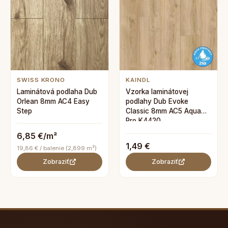
SWISS KRONO
KAINDL
Laminátová podlaha Dub
Vzorka laminátovej
Orlean 8mm AC4 Easy
podlahy Dub Evoke
Step
Classic 8mm AC5 Aqua
Pro K4420
6,85 €/m²
1,49 €
19,86 € / balenie (2,899 m²)
Zobraziť
Zobraziť