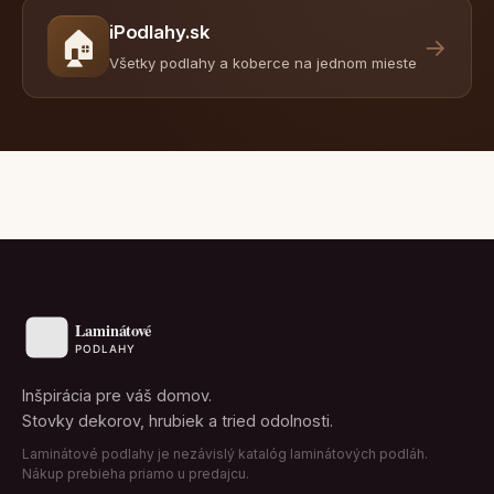
iPodlahy.sk
🏠
→
Všetky podlahy a koberce na jednom mieste
Inšpirácia pre váš domov.
Stovky dekorov, hrubiek a tried odolnosti.
Laminátové podlahy je nezávislý katalóg laminátových podláh.
Nákup prebieha priamo u predajcu.