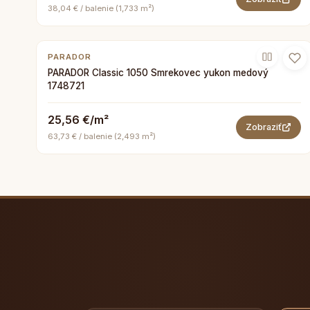
38,04 € / balenie (1,733 m²)
PARADOR
PARADOR Classic 1050 Smrekovec yukon medový
1748721
25,56 €/m²
Zobraziť
63,73 € / balenie (2,493 m²)