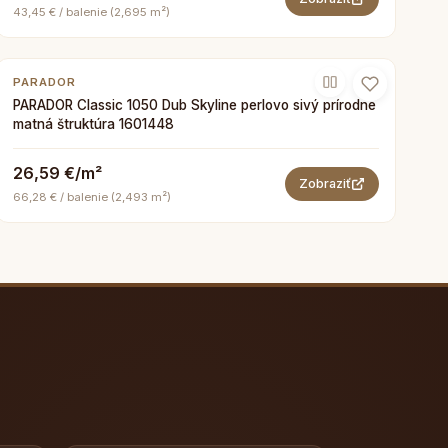
43,45 € / balenie (2,695 m²)
PARADOR
PARADOR Classic 1050 Dub Skyline perlovo sivý prírodne
matná štruktúra 1601448
26,59 €/m²
Zobraziť
66,28 € / balenie (2,493 m²)