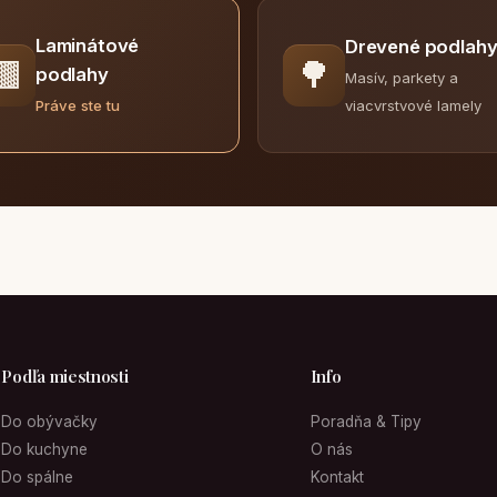
Laminátové
Drevené podlah
🟫
🌳
podlahy
Masív, parkety a
viacvrstvové lamely
Práve ste tu
Podľa miestnosti
Info
Do obývačky
Poradňa & Tipy
Do kuchyne
O nás
Do spálne
Kontakt