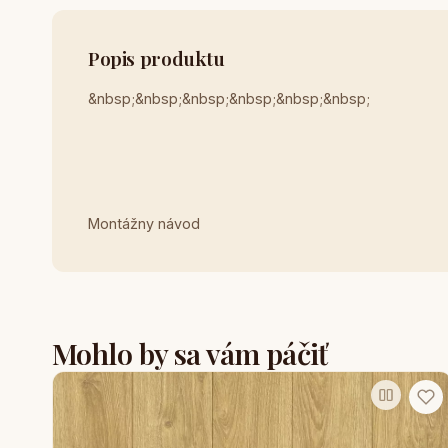
Popis produktu
&nbsp;&nbsp;&nbsp;&nbsp;&nbsp;&nbsp;
Montážny návod
Mohlo by sa vám páčiť