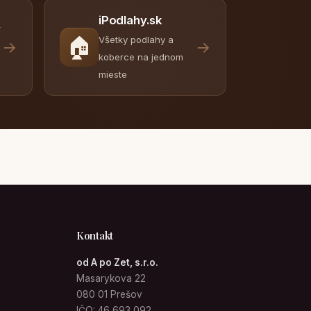
iPodlahy.sk
y
🏠
Všetky podlahy a
→
→
koberce na jednom
mieste
Kontakt
od A po Zet, s.r.o.
Masarykova 22
080 01 Prešov
IČO: 46 693 092