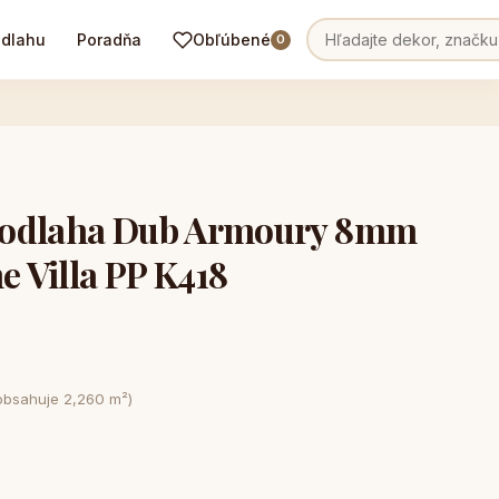
odlahu
Poradňa
Obľúbené
0
podlaha Dub Armoury 8mm
 Villa PP K418
obsahuje 2,260 m²)