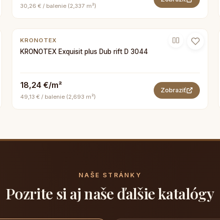
30,26 € / balenie (2,337 m²)
KRONOTEX
KRONOTEX Exquisit plus Dub rift D 3044
18,24 €/m²
Zobraziť
49,13 € / balenie (2,693 m²)
NAŠE STRÁNKY
Pozrite si aj naše ďalšie katalógy