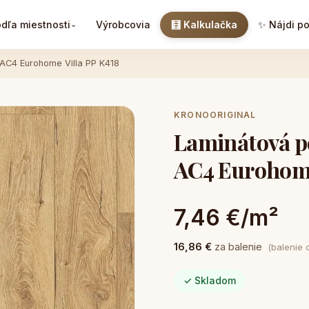
dľa miestnosti
Výrobcovia
🧮 Kalkulačka
✨ Nájdi p
⌄
AC4 Eurohome Villa PP K418
KRONOORIGINAL
Laminátová 
AC4 Eurohome
7,46 €/m²
16,86 €
za balenie
(balenie 
✓ Skladom