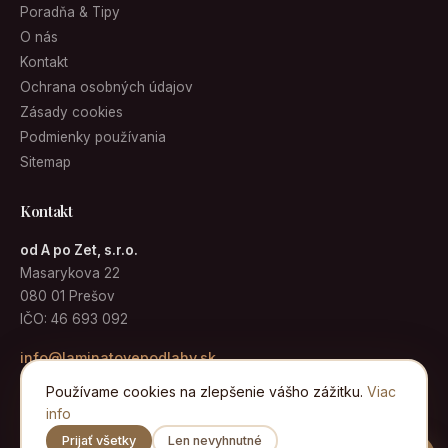
Poradňa & Tipy
O nás
Kontakt
Ochrana osobných údajov
Zásady cookies
Podmienky používania
Sitemap
Kontakt
od A po Zet, s.r.o.
Masarykova 22
080 01 Prešov
IČO: 46 693 092
info@laminatovepodlahy.sk
Používame cookies na zlepšenie vášho zážitku.
Viac
info
Prijať všetky
Len nevyhnutné