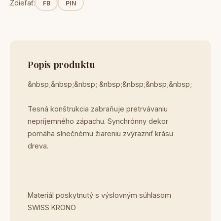
Zdieľať:
FB
PIN
Popis produktu
&nbsp;&nbsp;&nbsp; &nbsp;&nbsp;&nbsp;&nbsp;
Tesná konštrukcia zabraňuje pretrvávaniu
nepríjemného zápachu. Synchrónny dekor
pomáha slnečnému žiareniu zvýrazniť krásu
dreva.
Materiál poskytnutý s výslovným súhlasom
SWISS KRONO