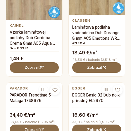
CLASSEN
KAINDL
Laminátová podlaha
Vzorka laminátovej
vodeodolná Dub Durango
podlahy Dub Cordoba
8 mm AC5 Emotions WR
Crema 8mm AC5 Aqua
62494
Pro K2241
18,49 €/m²
1,49 €
46,56 € / balenie (2,518 m²)
Zobraziť
Zobraziť
PARADOR
EGGER
PARADOR Trendtime 5
EGGER Basic 32 Dub nord
Malaga 1748676
prírodný EL2970
34,40 €/m²
16,60 €/m²
58,65 € / balenie (1,705 m²)
33,11 € / balenie (1,995 m²)
Zobraziť
Zobraziť