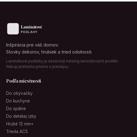
Inšpirácia pre váš domov.
Stovky dekorov, hrubiek a tried odolnosti.
Laminátové podlahy je nezávislý katalóg laminátových podláh.
Nákup prebieha priamo u predajcu.
Podľa miestnosti
Do obývačky
Do kuchyne
Do spálne
Do detskej izby
Hrubé 12 mm+
Trieda AC5