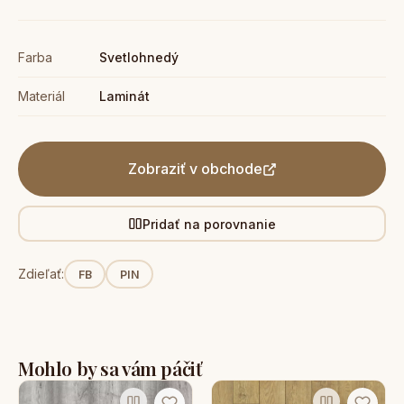
Farba
Svetlohnedý
Materiál
Laminát
Zobraziť v obchode
Pridať na porovnanie
Zdieľať:
FB
PIN
Mohlo by sa vám páčiť