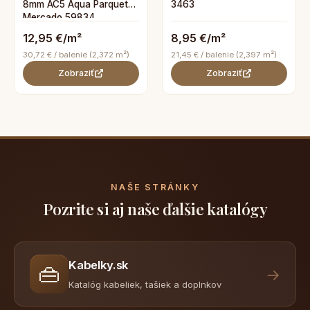
8mm AC5 Aqua Parquet
3463
Mercado 59834
12,95 €/m²
8,95 €/m²
30,72 € / balenie (2,372 m²)
21,45 € / balenie (2,397 m²)
Zobraziť
Zobraziť
NAŠE STRÁNKY
Pozrite si aj naše ďalšie katalógy
Kabelky.sk
👜
→
Katalóg kabeliek, tašiek a doplnkov