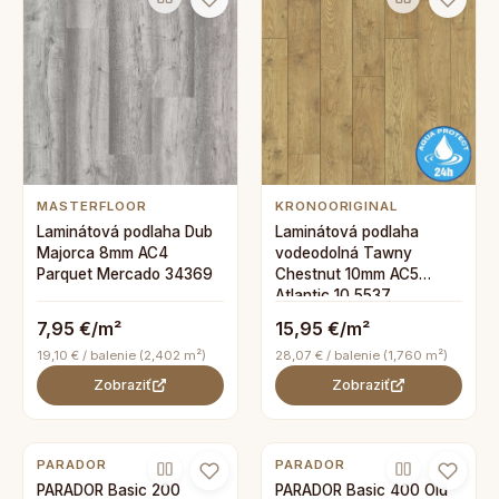
MASTERFLOOR
KRONOORIGINAL
Laminátová podlaha Dub
Laminátová podlaha
Majorca 8mm AC4
vodeodolná Tawny
Parquet Mercado 34369
Chestnut 10mm AC5
Atlantic 10 5537
7,95 €/m²
15,95 €/m²
19,10 € / balenie (2,402 m²)
28,07 € / balenie (1,760 m²)
Zobraziť
Zobraziť
PARADOR
PARADOR
PARADOR Basic 200
PARADOR Basic 400 Old