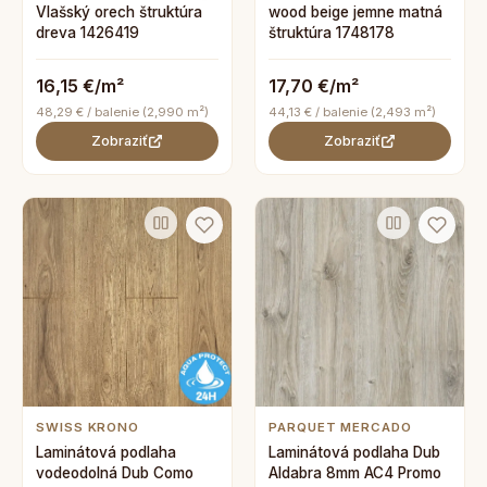
Vlašský orech štruktúra
wood beige jemne matná
dreva 1426419
štruktúra 1748178
16,15 €/m²
17,70 €/m²
48,29 € / balenie (2,990 m²)
44,13 € / balenie (2,493 m²)
Zobraziť
Zobraziť
SWISS KRONO
PARQUET MERCADO
Laminátová podlaha
Laminátová podlaha Dub
vodeodolná Dub Como
Aldabra 8mm AC4 Promo