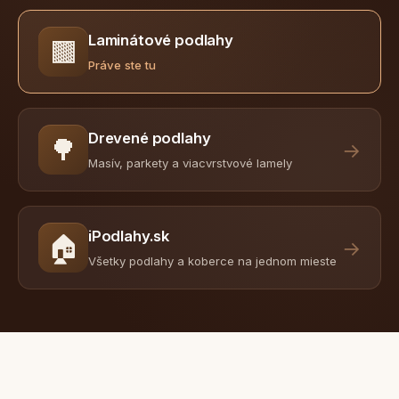
Laminátové podlahy
🟫
Práve ste tu
Drevené podlahy
🌳
→
Masív, parkety a viacvrstvové lamely
iPodlahy.sk
🏠
→
Všetky podlahy a koberce na jednom mieste