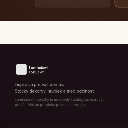
Inšpirácia pre váš domov.
Stovky dekorov, hrubiek a tried odolnosti.
Laminátové podlahy je nezávislý katalóg laminátových
podláh. Nákup prebieha priamo u predajcu.