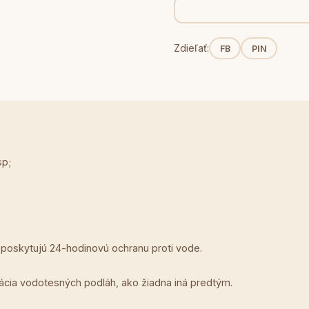
Zdieľať:
FB
PIN
sp;
poskytujú 24-hodinovú ochranu proti vode.
rácia vodotesných podláh, ako žiadna iná predtým.