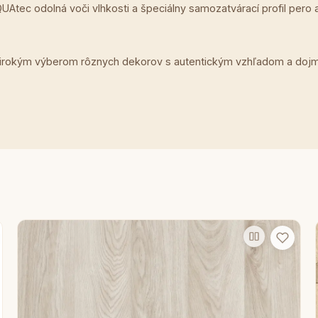
UAtec odolná voči vlhkosti a špeciálny samozatvárací profil per
 širokým výberom rôznych dekorov s autentickým vzhľadom a doj