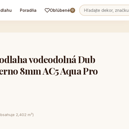
odlahu
Poradňa
Obľúbené
0
odlaha vodeodolná Dub
erno 8mm AC5 Aqua Pro
obsahuje 2,402 m²)