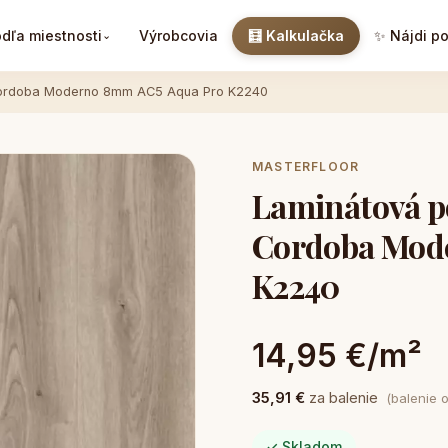
dľa miestnosti
Výrobcovia
🧮 Kalkulačka
✨ Nájdi p
⌄
Cordoba Moderno 8mm AC5 Aqua Pro K2240
MASTERFLOOR
Laminátová p
Cordoba Mod
K2240
14,95 €/m²
35,91 €
za balenie
(balenie 
✓ Skladom