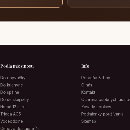
Podľa miestnosti
Info
Do obývačky
Poradňa & Tipy
Do kuchyne
O nás
Do spálne
Kontakt
Do detskej izby
Ochrana osobných údajo
Hrubé 12 mm+
Zásady cookies
Trieda AC5
Podmienky používania
Vodeodolné
Sitemap
Cenovo dostupné 🏷