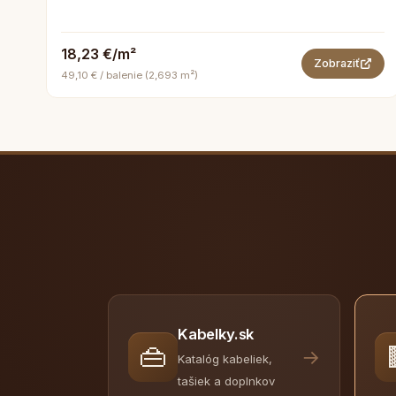
18,23 €/m²
Zobraziť
49,10 € / balenie (2,693 m²)
Kabelky.sk
👜
→
Katalóg kabeliek,
tašiek a doplnkov