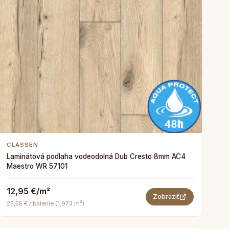
CLASSEN
Laminátová podlaha vodeodolná Dub Cresto 8mm AC4
Maestro WR 57101
12,95 €/m²
Zobraziť
25,55 € / balenie (1,973 m²)