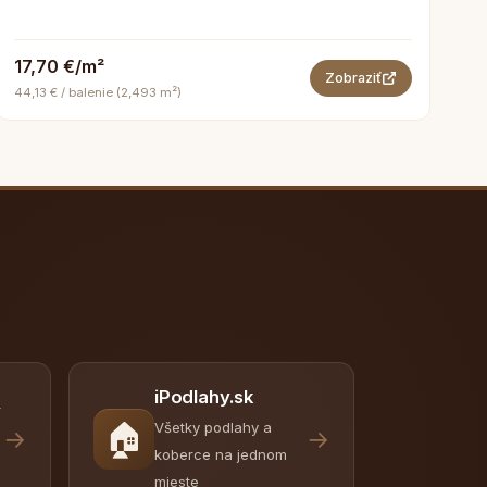
17,70 €/m²
Zobraziť
44,13 € / balenie (2,493 m²)
iPodlahy.sk
y
🏠
Všetky podlahy a
→
→
koberce na jednom
mieste