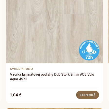
SWISS KRONO
Vzorka laminátovej podlahy Dub Stork 8 mm AC5 Volo
Aqua 4573
1,04 €
Zobraziť