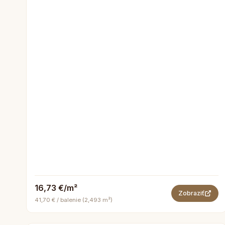
16,73 €/m²
Zobraziť
41,70 € / balenie (2,493 m²)