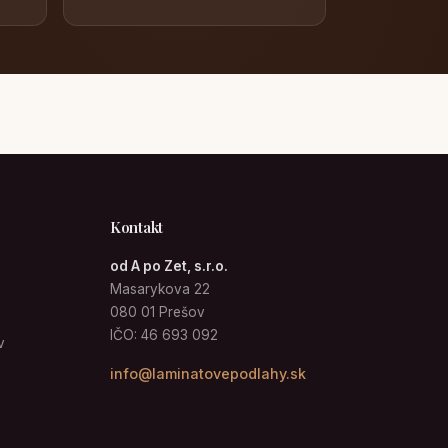
Kontakt
od A po Zet, s.r.o.
Masarykova 22
080 01 Prešov
IČO: 46 693 092
v
info@laminatovepodlahy.sk