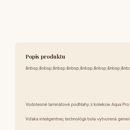
Popis produktu
&nbsp;&nbsp;&nbsp;&nbsp;&nbsp;&nbsp;&nbsp;&nb
Vodotesné laminátové podhlahy z kolekcie Aqua Pro 
Vďaka inteligentnej technológii bola vytvorená gene