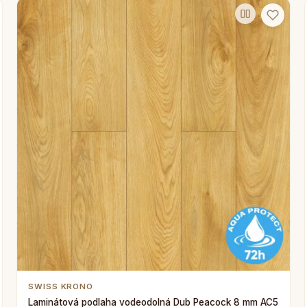
SWISS KRONO
Laminátová podlaha vodeodolná Dub Peacock 8 mm AC5