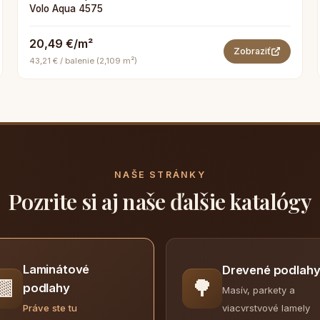
Volo Aqua 4575
20,49 €/m²
Zobraziť
43,21 € / balenie (2,109 m²)
NAŠE STRÁNKY
Pozrite si aj naše ďalšie katalógy
Laminátové
Drevené podlah
🟫
🌳
podlahy
Masív, parkety a
viacvrstvové lamely
Práve ste tu