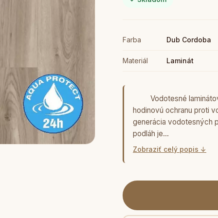
Farba
Dub Cordoba
Materiál
Laminát
Vodotesné laminátové p
hodinovú ochranu proti vo
generácia vodotesných po
podláh je…
Zobraziť celý popis ↓